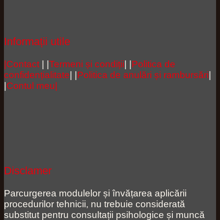
Informații utile
|Contact
| |
Termeni și condiții
| |
Politica de
confidențialitate
| |
Politica de anulări și rambursări
|
|
Contul meu|
Disclamer
Parcurgerea modulelor și învățarea aplicării
procedurilor tehnicii, nu trebuie considerată
substitut pentru consultații psihologice și muncă