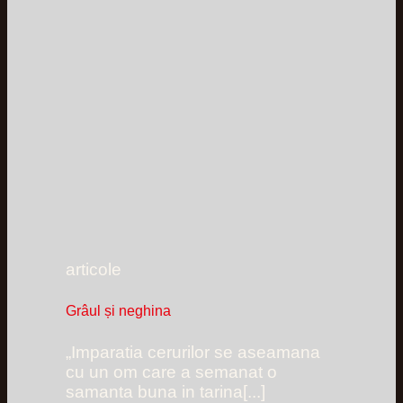
articole
Grâul și neghina
„Imparatia cerurilor se aseamana
cu un om care a semanat o
samanta buna in tarina[...]