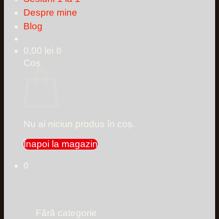
Despre mine
Blog
0,00
lei
0
Coș
Nu ai niciun produs în coș.
Înapoi la magazin
0
Fără categorie