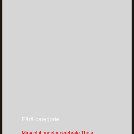
Fără categorie
Miracolul undelor cerebrale Theta