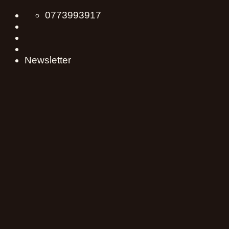
Skip
0773993917
to
content
Newsletter