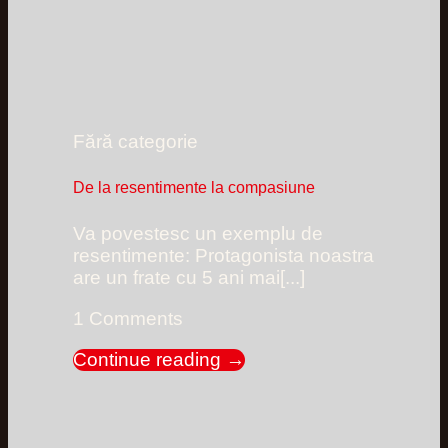
Fără categorie
De la resentimente la compasiune
Va povestesc un exemplu de
resentimente: Protagonista noastra
are un frate cu 5 ani mai[...]
1 Comments
Continue reading
→