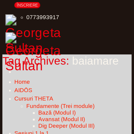
0773993917
Tag Archives:
baiamare
Home
AIDŌS
Cursuri THETA
Fundamente (Trei module)
Bază (Modul I)
Avansat (Modul II)
Dig Deeper (Modul III)
Sesiuni 1 la 1