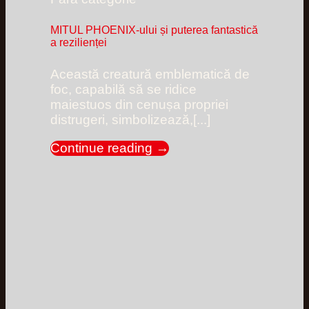
MITUL PHOENIX-ului și puterea fantastică
a rezilienței
Această creatură emblematică de
foc, capabilă să se ridice
maiestuos din cenușa propriei
distrugeri, simbolizează,[...]
Continue reading
→