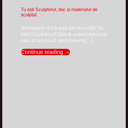
Tu ești Sculptorul, dar, și materialul de
sculptat
Amintește-ți că ești un mineral! Tu
ești Sculptorul! Dacă judeci trecutul
sau acuzi încă persoanele[...]
Continue reading
→