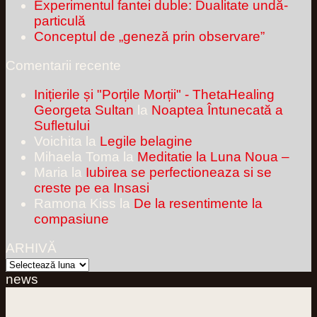
Experimentul fantei duble: Dualitate undă-
particulă
Conceptul de „geneză prin observare”
Comentarii recente
Inițierile și "Porțile Morții" - ThetaHealing
Georgeta Sultan
la
Noaptea Întunecată a
Sufletului
Voichita
la
Legile belagine
Mihaela Toma
la
Meditatie la Luna Noua –
Maria
la
Iubirea se perfectioneaza si se
creste pe ea Insasi
Ramona Kiss
la
De la resentimente la
compasiune
ARHIVĂ
ARHIVĂ
news