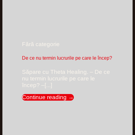
Fără categorie
De ce nu termin lucrurile pe care le încep?
Săpare cu Theta Healing. – De ce
nu termin lucrurile pe care le
încep? –[...]
Continue reading
→