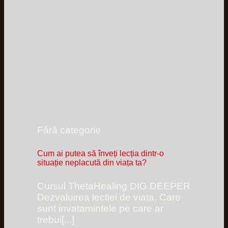
Fără categorie
Cum ai putea să înveți lecția dintr-o
situație neplacută din viața ta?
Cursul ThetaHealing DIG DEEPER
Dezvaluirea lectiei de viata. Care
sunt invatamintele pe care ar
trebui[...]