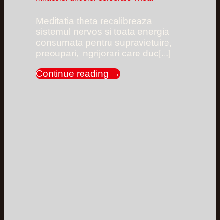
Meditatia theta recalibreaza
sistemul nervos si toata energia
consumata pentru supravietuire,
preoupari, ingrijorari care duc[...]
Continue reading
→