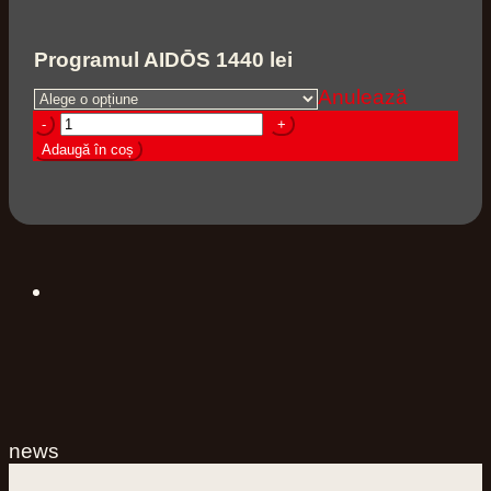
Programul AIDŌS 1440 lei
Anulează
Cantitate
Programul
Adaugă în coș
AIDŌS
-
10
ședințe
săptămânale
news