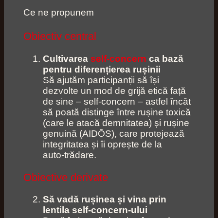
Ce ne propunem
Obiectiv central
Cultivarea
self‑concern
ca bază
pentru diferențierea rușinii
Să ajutăm participanții să își
dezvolte un mod de grijă etică față
de sine – self‑concern – astfel încât
să poată distinge între rușine toxică
(care le atacă demnitatea) și rușine
genuină (AIDŌS), care protejează
integritatea și îi oprește de la
auto‑trădare.
Obiective derivate
Să vadă rușinea și vina prin
lentila self‑concern‑ului