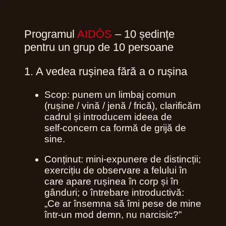
Programul
AIDŌS
– 10 ședințe
pentru un grup de 10 persoane
1. A vedea rușinea fără a o rușina
Scop: punem un limbaj comun
(rușine / vină / jenă / frică), clarificăm
cadrul și introducem ideea de
self‑concern ca formă de grijă de
sine.
Conținut: mini‑expunere de distincții;
exercițiu de observare a felului în
care apare rușinea în corp și în
gânduri; o întrebare introductivă:
„Ce ar însemna să îmi pese de mine
într-un mod demn, nu narcisic?”