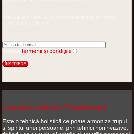
Vrei să te ținem la curent cu ultimele articole,
cursuri sau oferte?
Accept
termenii și condițiile
Cursuri de certificare ThetaHealing®
Este o tehnică holistică ce poate armoniza trupul
și spiritul unei persoane, prin tehnici noninvazive,