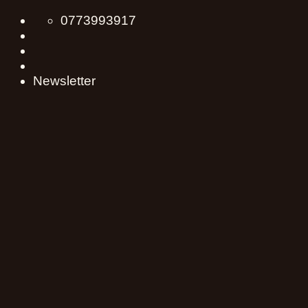
Skip
0773993917
to
content
Newsletter