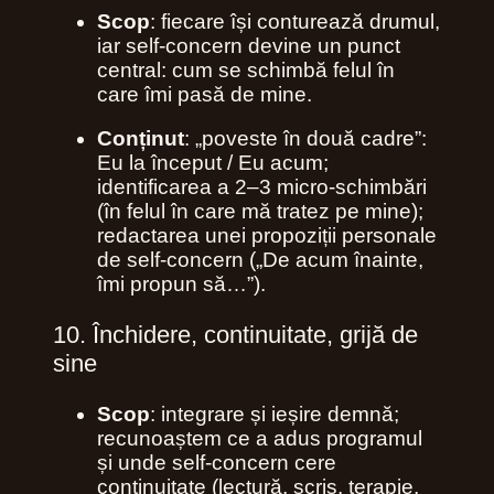
Scop
: fiecare își conturează drumul,
iar self‑concern devine un punct
central: cum se schimbă felul în
care îmi pasă de mine.
Conținut
: „poveste în două cadre”:
Eu la început / Eu acum;
identificarea a 2–3 micro‑schimbări
(în felul în care mă tratez pe mine);
redactarea unei propoziții personale
de self‑concern („De acum înainte,
îmi propun să…”).
10. Închidere, continuitate, grijă de
sine
Scop
: integrare și ieșire demnă;
recunoaștem ce a adus programul
și unde self‑concern cere
continuitate (lectură, scris, terapie,