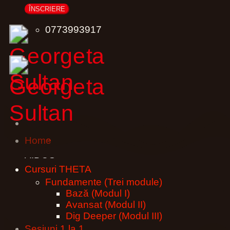
0773993917
Home
AIDŌS
Cursuri THETA
Fundamente (Trei module)
Bază (Modul I)
Avansat (Modul II)
Dig Deeper (Modul III)
Sesiuni 1 la 1