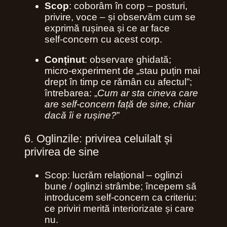
Scop
: coborâm în corp – posturi,
privire, voce – și observăm cum se
exprimă rușinea și ce ar face
self‑concern cu acest corp.
Conținut
: observare ghidată;
micro‑experiment de „stau puțin mai
drept în timp ce rămân cu afectul”;
întrebarea: „
Cum ar sta cineva care
are self‑concern față de sine, chiar
dacă îi e rușine?
”
6. Oglinzile: privirea celuilalt și
privirea de sine
Scop: lucrăm relațional – oglinzi
bune / oglinzi strâmbe; începem să
introducem self‑concern ca criteriu:
ce priviri merită interiorizate și care
nu.