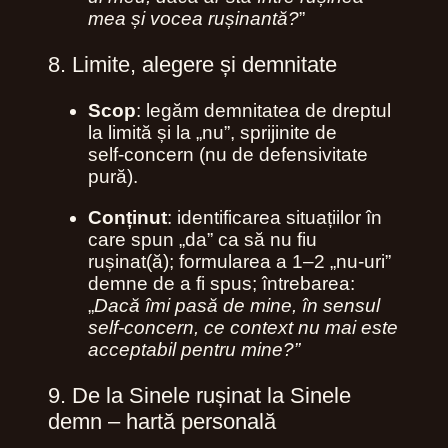
mea și vocea rușinantă?
”
8. Limite, alegere și demnitate
Scop
: legăm demnitatea de dreptul
la limită și la „nu”, sprijinite de
self‑concern (nu de defensivitate
pură).
Conținut
: identificarea situațiilor în
care spun „da” ca să nu fiu
rușinat(ă); formularea a 1–2 „nu-uri”
demne de a fi spus; întrebarea:
„
Dacă îmi pasă de mine, în sensul
self‑concern, ce context nu mai este
acceptabil pentru mine?”
9. De la Sinele rușinat la Sinele
demn – hartă personală