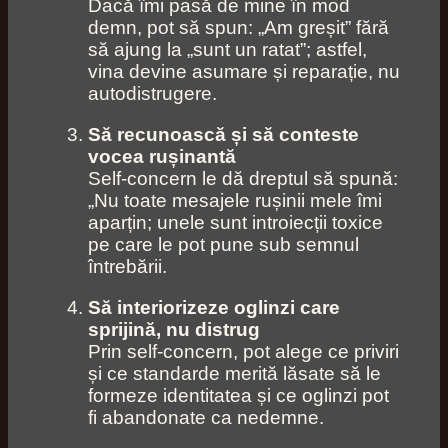
Dacă îmi pasă de mine în mod
demn, pot să spun: „Am greșit” fără
să ajung la „sunt un ratat”; astfel,
vina devine asumare și reparație, nu
autodistrugere.
Să recunoască și să conteste
vocea rușinantă
Self‑concern le dă dreptul să spună:
„Nu toate mesajele rușinii mele îmi
aparțin; unele sunt introiecții toxice
pe care le pot pune sub semnul
întrebării.
Să interiorizeze oglinzi care
sprijină, nu distrug
Prin self‑concern, pot alege ce priviri
și ce standarde merită lăsate să le
formeze identitatea și ce oglinzi pot
fi abandonate ca nedemne.