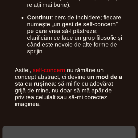
relații mai bune).
Conținut
: cerc de închidere; fiecare
numește „un gest de self‑concern”
pe care vrea să-l păstreze;
clarificăm ce face un grup filosofic și
când este nevoie de alte forme de
sprijin.
Astfel,
self‑concern
nu rămâne un
concept abstract, ci devine
un mod de a
sta cu rușinea
: să-mi fie cu adevărat
grijă de mine, nu doar să mă apăr de
privirea celuilalt sau să-mi corectez
imaginea.