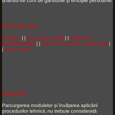
ținându-se cont de gândurile şi emoţiile persoanei.
Informații utile
|Contact
| |
Termeni și condiții
| |
Politica de
confidențialitate
| |
Politica de anulări și rambursări
|
|
Contul meu|
Disclamer
Parcurgerea modulelor și învățarea aplicării
procedurilor tehnicii, nu trebuie considerată