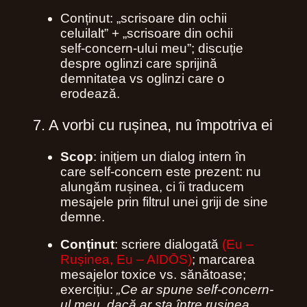
Conținut: „scrisoare din ochii
celuilalt” + „scrisoare din ochii
self‑concern‑ului meu”; discuție
despre oglinzi care sprijină
demnitatea vs oglinzi care o
erodează.
7. A vorbi cu rușinea, nu împotriva ei
Scop
: inițiem un dialog intern în
care self‑concern este prezent: nu
alungăm rușinea, ci îi traducem
mesajele prin filtrul unei griji de sine
demne.
Conținut
: scriere dialogată
(Eu –
Rușinea, Eu – AIDŌS)
; marcarea
mesajelor toxice vs. sănătoase;
exercițiu:
„Ce ar spune self‑concern-
ul meu, dacă ar sta între rușinea