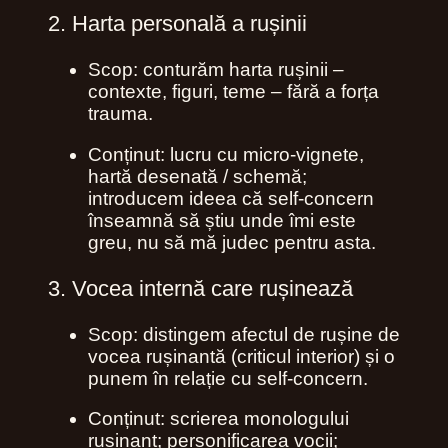
2. Harta personală a rușinii
Scop: conturăm harta rușinii –
contexte, figuri, teme – fără a forța
trauma.
Conținut: lucru cu micro‑vignete,
hartă desenată / schemă;
introducem ideea că self‑concern
înseamnă să știu unde îmi este
greu, nu să mă judec pentru asta.
3. Vocea internă care rușinează
Scop: distingem afectul de rușine de
vocea rușinantă (criticul interior) și o
punem în relație cu self‑concern.
Conținut: scrierea monologului
rușinant; personificarea vocii;