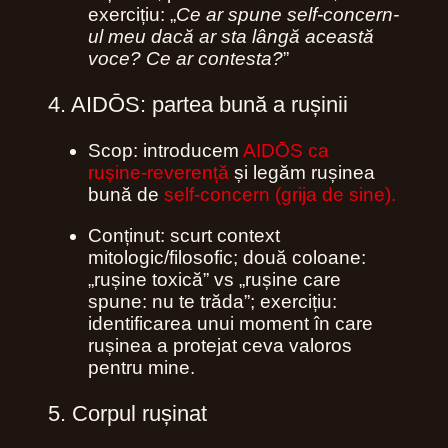
exercițiu: „
Ce ar spune self‑concern-
ul meu dacă ar sta lângă această
voce? Ce ar contesta?
”
4. AIDŌS: partea bună a rușinii
Scop: introducem
AIDŌS ca
rușine‑reverență
și legăm rușinea
bună de
self‑concern (grija de sine).
Conținut: scurt context
mitologic/filosofic; două coloane:
„rușine toxică” vs „rușine care
spune: nu te trăda”; exercițiu:
identificarea unui moment în care
rușinea a protejat ceva valoros
pentru mine.
5. Corpul rușinat