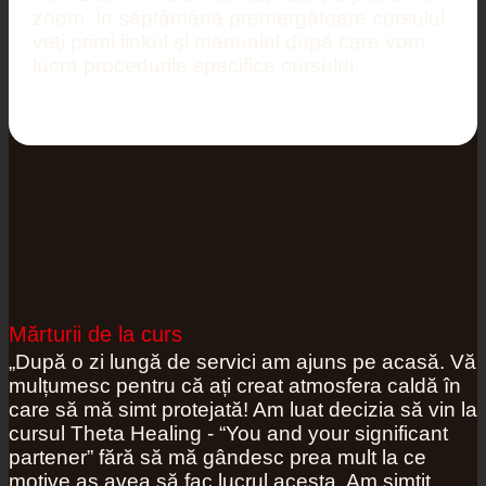
zoom. În săptămâna premergătoare cursului
veți primi linkul și manualul după care vom
lucra procedurile specifice cursului.
Mărturii de la curs
„După o zi lungă de servici am ajuns pe acasă. Vă
mulțumesc pentru că ați creat atmosfera caldă în
care să mă simt protejată! Am luat decizia să vin la
cursul Theta Healing - “You and your significant
partener” fără să mă gândesc prea mult la ce
motive aș avea să fac lucrul acesta. Am simțit