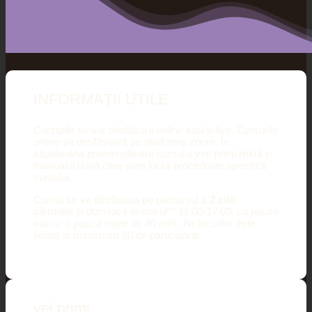
INFORMAȚII UTILE
Cursurile se vor desfășura online sau/și live. Cursurile
online se desfășoară pe platforma zoom. În
săptămâna premergătoare cursului veți primi linkul și
manualul după care vom lucra procedurile specifice
cursului.
Cursul se va desfasura pe parcursul a
2 zile
,
sâmbătă și duminică în orarul** 11.00-17.00, cu pauze
mici și o pauză mare de 40 min.
Nr locurilor este
limitat la maximum 20 de participanti.
vei primi