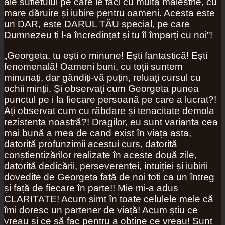
ale sufletului pe care le faci cu multă măiestrie, cu
mare dăruire și iubire pentru oameni. Acesta este
un DAR, este DARUL TĂU special, pe care
Dumnezeu ți l-a încredințat și tu îl împarți cu noi”!
„Georgeta, tu ești o minune! Ești fantastică! Ești
fenomenală! Oameni buni, cu toții suntem
minunați, dar gândiți-vă puțin, reluați cursul cu
ochii minții. Și observați cum Georgeta punea
punctul pe i la fiecare persoană pe care a lucrat?!
Ați observat cum cu răbdare și tenacitate demola
rezistența noastră?! Dragilor, eu sunt varianta cea
mai bună a mea de cand exist în viața asta,
datorită profunzimii acestui curs, datorită
conștientizărilor realizate în aceste două zile,
datorită dedicării, perseverenței, intuiției și iubirii
dovedite de Georgeta față de noi toți ca un întreg
și față de fiecare în parte!! Mie mi-a adus
CLARITATE! Acum simt în toate celulele mele că
îmi doresc un partener de viață! Acum știu ce
vreau și ce să fac pentru a obține ce vreau! Sunt