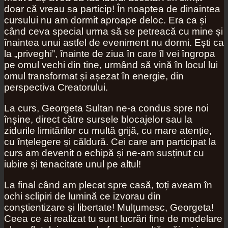
doar că vreau sa particip! În noaptea de dinaintea
cursului nu am dormit aproape deloc. Era ca și
când ceva special urma să se petreacă cu mine și
înaintea unui astfel de eveniment nu dormi. Ești ca
la „priveghi”, înainte de ziua în care îl vei îngropa
pe omul vechi din tine, urmând să vină în locul lui
omul transformat și așezat în energie, din
perspectiva Creatorului.
La curs, Georgeta Sultan ne-a condus spre noi
înșine, direct către sursele blocajelor sau la
zidurile limitărilor cu multă grijă, cu mare atenție,
cu înțelegere și căldură. Cei care am participat la
curs am devenit o echipă și ne-am susținut cu
iubire și tenacitate unul pe altul!
La final când am plecat spre casă, toți aveam în
ochi sclipiri de lumină ce izvorau din
conștientizare și libertate! Mulțumesc, Georgeta!
Ceea ce ai realizat tu sunt lucrări fine de modelare