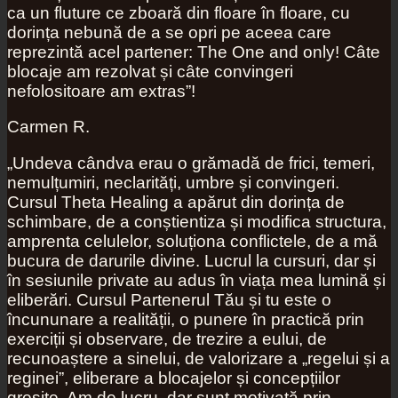
ca un fluture ce zboară din floare în floare, cu
dorința nebună de a se opri pe aceea care
reprezintă acel partener: The One and only! Câte
blocaje am rezolvat și câte convingeri
nefolositoare am extras”!
Carmen R.
„Undeva cândva erau o grămadă de frici, temeri,
nemulțumiri, neclarități, umbre și convingeri.
Cursul Theta Healing a apărut din dorința de
schimbare, de a conștientiza și modifica structura,
amprenta celulelor, soluționa conflictele, de a mă
bucura de darurile divine. Lucrul la cursuri, dar și
în sesiunile private au adus în viața mea lumină și
eliberări. Cursul Partenerul Tău și tu este o
încununare a realității, o punere în practică prin
exerciții și observare, de trezire a eului, de
recunoaștere a sinelui, de valorizare a „regelui și a
reginei”, eliberare a blocajelor și concepțiilor
greșite. Am de lucru, dar sunt motivată prin