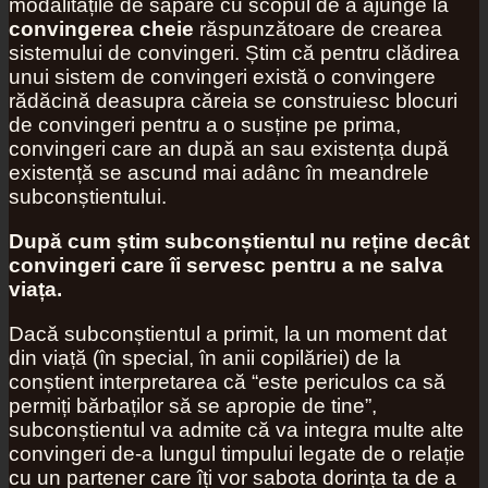
modalitățile de săpare cu scopul de a ajunge la
convingerea cheie
răspunzătoare de crearea
sistemului de convingeri. Știm că pentru clădirea
unui sistem de convingeri există o convingere
rădăcină deasupra căreia se construiesc blocuri
de convingeri pentru a o susține pe prima,
convingeri care an după an sau existența după
existență se ascund mai adânc în meandrele
subconștientului.
După cum știm subconștientul nu reține decât
convingeri care îi servesc pentru a ne salva
viața.
Dacă subconștientul a primit, la un moment dat
din viață (în special, în anii copilăriei) de la
conștient interpretarea că “este periculos ca să
permiți bărbaților să se apropie de tine”,
subconștientul va admite că va integra multe alte
convingeri de-a lungul timpului legate de o relație
cu un partener care îți vor sabota dorința ta de a