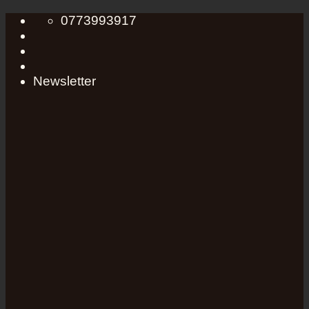
Skip
0773993917
to
content
Newsletter