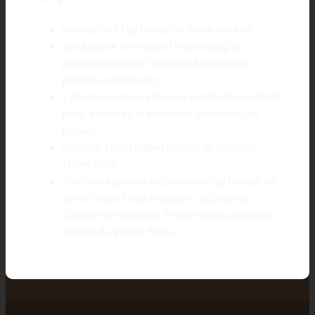
manual curs Dig Deeper în limba română;
aprofundare în metoda ThetaHealing și
posibilitatea punerii în practică a tehnicilor
predate de instructor;
2 zile de exersare intensivă a stării de conștiință
theta; învățarea si exersarea exercițiilor din
manual;
certificat ThetaHealing eliberat de Institutul
THInK USA;
înscrierea gratuita ca practicant dig Deeper pe
site-ul oficial Theta Healing și accesul la
cursurile de instructor ThetaHealing organizate
în lume de Vianna Stibal.