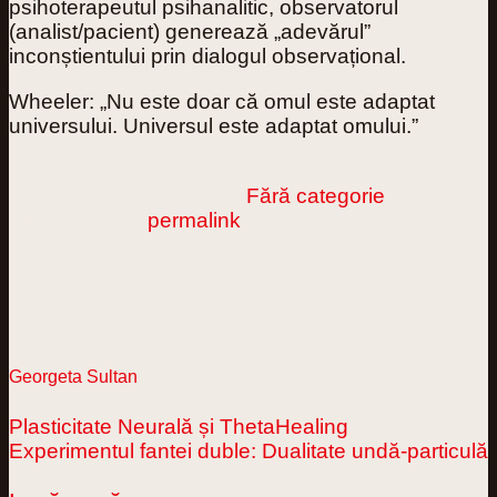
psihoterapeutul psihanalitic, observatorul
(analist/pacient) generează „adevărul”
inconștientului prin dialogul observațional.
Wheeler: „Nu este doar că omul este adaptat
universului. Universul este adaptat omului.”
This entry was posted in
Fără categorie
.
Bookmark the
permalink
.
Georgeta Sultan
Plasticitate Neurală și ThetaHealing
Experimentul fantei duble: Dualitate undă-particulă