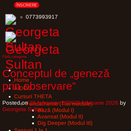
0773993917
Fără categorie
Conceptul de „geneză
Home
prin observare”
AIDŌS
Cursuri THETA
Posted on
26 februarie 2026
26 februarie 2026
by
Fundamente (Trei module)
Georgeta Sultan
Bază (Modul I)
Avansat (Modul II)
Dig Deeper (Modul III)
Sesiuni 1 la 1