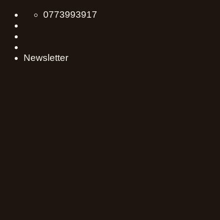
Skip
0773993917
to
content
Newsletter