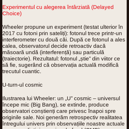
Experimentul cu alegerea întârziată (Delayed
Choice)
Wheeler propune un experiment (testat ulterior în
2017 cu fotoni prin sateliți): fotonul trece printr-un
interferometer cu două căi.
După ce fotonul a ales
calea
, observatorul decide retroactiv dacă
măsoară undă (interferență) sau particulă
(traiectorie). Rezultatul: fotonul „știe” din viitor ce
să fie, sugerând că
observația actuală modifică
trecutul cuantic
.
U-turn-ul cosmic
Ilustrarea lui Wheeler: un „U” cosmic – universul
începe mic (Big Bang), se extinde, produce
observatori conștienți care privesc înapoi spre
originile sale.
Noi generăm retrospectiv realitatea
întregului univers
prin observațiile noastre actuale