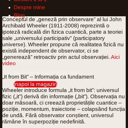
Despre mine
Blog
Conceptul de „geneză prin observare” al lui John
Archibald Wheeler (1911-2008) reprezintă o
0,00
lei
0
ipoteză radicală din fizica cuantică, parte a teoriei
Coș
sale „universului participativ” (participatory
universe). Wheeler propune că realitatea fizică nu
există independent de observator, ci se
„generează” retroactiv prin actul observației.
Aici
video
Nu ai niciun produs în coș.
„It from Bit” – Informația ca fundament
Înapoi la magazin
Wheeler introduce formula „it from bit”: universul
fizic („it”) derivă din informație („bit”). Observația nu
0
doar măsoară, ci
creează
proprietățile cuantice –
poziție, momentum, traiectorie – colapsând funcția
de undă. Fără observator conștient, universul
rămâne în superpoziție nedefinită.