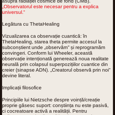
asupra radiației cosmice de fond (CMB).
„Observatorul este necesar pentru a explica
universul.”
Legătura cu ThetaHealing
Vizualizarea ca observație cuantică
: în
ThetaHealing, starea theta permite accesul la
subconștient unde „observăm” și reprogramăm
convingeri. Conform lui Wheeler, această
observație intenționată
generează noua realitate
neurală
prin colapsul superpozițiilor cuantice din
creier (sinapse ADN). „Creatorul observă prin noi”
devine literal.
Implicații filosofice
Principiile lui Nietzsche despre voință/creație
proprie găsesc suport: conștiința nu este pasivă,
ci
cocreatoare activă
a realității. Pentru