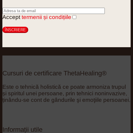
Accept
termenii și condițiile
Cursuri de certificare ThetaHealing®
Este o tehnică holistică ce poate armoniza trupul
și spiritul unei persoane, prin tehnici noninvazive,
ținându-se cont de gândurile şi emoţiile persoanei.
Informații utile