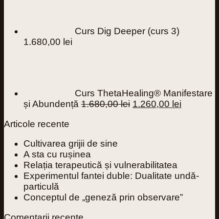
a
este:
fost:
1.340,00 lei.
1.680,00 lei.
Curs Dig Deeper (curs 3)
1.680,00
lei
Curs ThetaHealing® Manifestare
Prețul
Prețul
și Abundență
1.680,00
lei
1.260,00
lei
inițial
curent
Articole recente
a
este:
fost:
1.260,00 
Cultivarea grijii de sine
1.680,00 lei.
A sta cu rușinea
Relația terapeutică și vulnerabilitatea
Experimentul fantei duble: Dualitate undă-
particulă
Conceptul de „geneză prin observare”
Comentarii recente