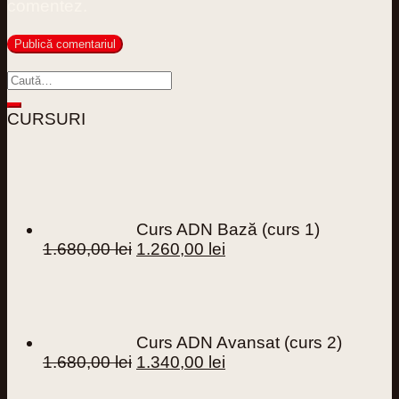
comentez.
CURSURI
Curs ADN Bază (curs 1)
Prețul
Prețul
1.680,00
lei
1.260,00
lei
inițial
curent
a
este:
fost:
1.260,00 lei.
1.680,00 lei.
Curs ADN Avansat (curs 2)
Prețul
Prețul
1.680,00
lei
1.340,00
lei
inițial
curent