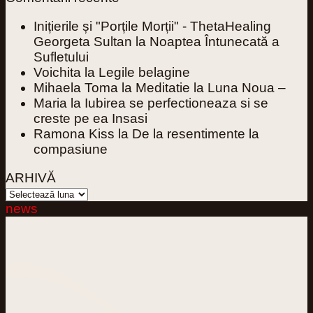
Inițierile și "Porțile Morții" - ThetaHealing
Georgeta Sultan
la
Noaptea Întunecată a
Sufletului
Voichita
la
Legile belagine
Mihaela Toma
la
Meditatie la Luna Noua –
Maria
la
Iubirea se perfectioneaza si se
creste pe ea Insasi
Ramona Kiss
la
De la resentimente la
compasiune
ARHIVĂ
ARHIVĂ
news