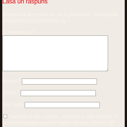
Lasă un răspuns
Adresa ta de email nu va fi publicată.
Câmpurile
obligatorii sunt marcate cu
*
Comentariu
*
Nume
*
Email
*
Site web
Salvează-mi numele, emailul și site-ul web în
acest navigator pentru data viitoare când o să