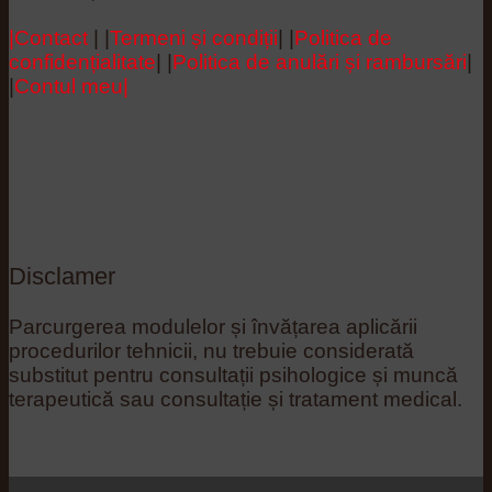
|Contact
| |
Termeni și condiții
| |
Politica de
confidențialitate
| |
Politica de anulări și rambursări
|
|
Contul meu|
Disclamer
Parcurgerea modulelor și învățarea aplicării
procedurilor tehnicii, nu trebuie considerată
substitut pentru consultații psihologice și muncă
terapeutică sau consultație și tratament medical.