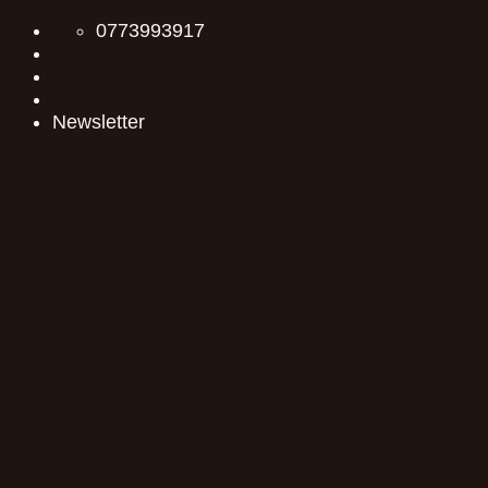
Skip
0773993917
to
content
Newsletter