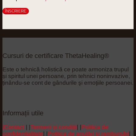
Cursuri de certificare ThetaHealing®
Este o tehnică holistică ce poate armoniza trupul
și spiritul unei persoane, prin tehnici noninvazive,
ținându-se cont de gândurile şi emoţiile persoanei.
Informații utile
|Contact
| |
Termeni și condiții
| |
Politica de
confidențialitate
| |
Politica de anulări și rambursări
|