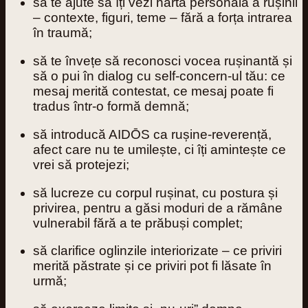
să te ajute să îți vezi
harta personală a rușinii
– contexte, figuri, teme – fără a forța intrarea
în traumă;
să te învețe să
reconosci vocea rușinantă
și
să o pui în dialog cu self‑concern‑ul tău: ce
mesaj merită contestat, ce mesaj poate fi
tradus într‑o formă demnă;
să introducă AIDŌS ca
rușine‑reverență
,
afect care nu te umilește, ci îți amintește ce
vrei să protejezi;
să lucreze cu
corpul rușinat
, cu postura și
privirea, pentru a găsi moduri de a rămâne
vulnerabil fără a te prăbuși complet;
să clarifice
oglinzile interiorizate
– ce priviri
merită păstrate și ce priviri pot fi lăsate în
urmă;