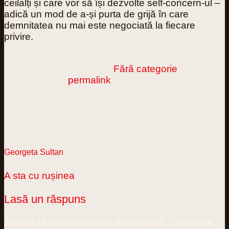
ceilalți și care vor să își dezvolte self‑concern‑ul –
adică un mod de a‑și purta de grijă în care
demnitatea nu mai este negociată la fiecare
privire.
This entry was posted in
Fără categorie
.
Bookmark the
permalink
.
Georgeta Sultan
A sta cu rușinea
Lasă un răspuns
Adresa ta de email nu va fi publicată.
Câmpurile