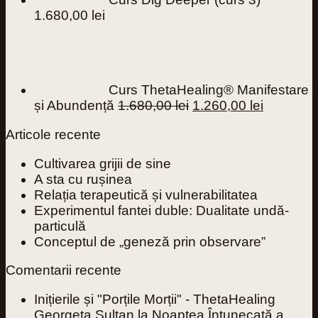
1.680,00
lei
Curs ThetaHealing® Manifestare
Prețul
Prețul
și Abundență
1.680,00
lei
1.260,00
lei
inițial
curent
Articole recente
a
este:
fost:
1.260,00 
Cultivarea grijii de sine
1.680,00 lei.
A sta cu rușinea
Relația terapeutică și vulnerabilitatea
Experimentul fantei duble: Dualitate undă-
particulă
Conceptul de „geneză prin observare”
Comentarii recente
Inițierile și "Porțile Morții" - ThetaHealing
Georgeta Sultan
la
Noaptea Întunecată a