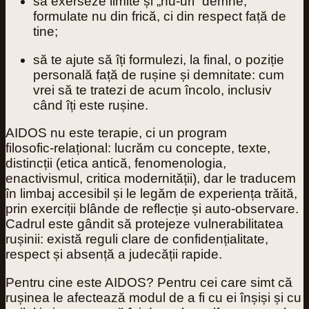
să exerseze
limite și „nu‑uri” demne
,
formulate nu din frică, ci din respect față de
tine;
să te ajute să îți formulezi, la final, o
poziție
personală față de rușine și demnitate
: cum
vrei să te tratezi de acum încolo, inclusiv
când îți este rușine.
AIDOS nu este terapie, ci un
program
filosofic‑relațional
: lucrăm cu concepte, texte,
distincții (etica antică, fenomenologia,
enactivismul, critica modernității), dar le traducem
în limbaj accesibil și le legăm de experiența trăită,
prin exerciții blânde de reflecție și auto‑observare.
Cadrul este gândit să protejeze vulnerabilitatea
rușinii: există reguli clare de confidențialitate,
respect și absență a judecății rapide.
Pentru cine este AIDOS? Pentru cei care simt că
rușinea le afectează modul de a fi cu ei înșiși și cu