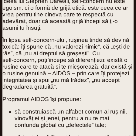
ideea lui Stephen Darwall, self‑concern nu este
egoism, ci o formă de grijă etică: este ceea ce ar
vrea pentru tine cineva care te respectă cu
adevărat, doar că această grijă începi să ți‑o
asumi tu însuți.
În lipsa self‑concern‑ului, rușinea tinde să devină
toxică: îți spune că „nu valorezi nimic”, că „ești de
râs”, că „nu ai dreptul să greșești”. Cu
self‑concern, poți începe să diferențiezi: există o
rușine care te atacă și te micșorează, dar există și
o rușine genuină – AIDŌS – prin care îți protejezi
integritatea și spui „nu mă trădez”, „nu accept
degradarea gratuită”.
Programul AIDOS își propune:
să construiască un
alfabet comun
al rușinii,
vinovăției și jenei, pentru a nu te mai
confunda global cu „defectele” tale;