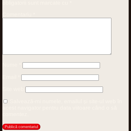
obligatorii sunt marcate cu
*
Comentariu
*
Nume
*
Email
*
Site web
Salvează-mi numele, emailul și site-ul web în
acest navigator pentru data viitoare când o să
comentez.