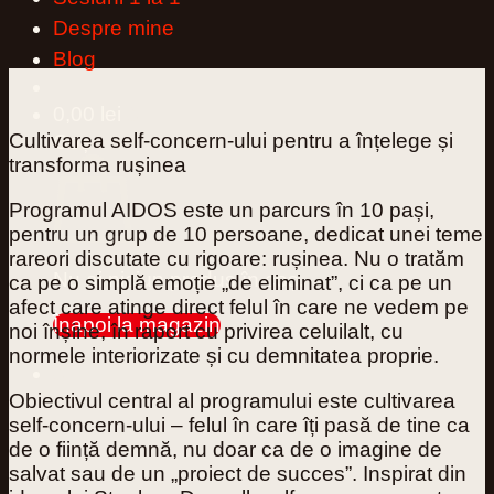
Despre mine
Blog
0,00
lei
0
Cultivarea self‑concern‑ului pentru a înțelege și
Coș
transforma rușinea
Programul AIDOS este un parcurs în 10 pași,
pentru un grup de 10 persoane, dedicat unei teme
rareori discutate cu rigoare: rușinea. Nu o tratăm
Nu ai niciun produs în coș.
ca pe o simplă emoție „de eliminat”, ci ca pe un
afect care atinge direct felul în care ne vedem pe
Înapoi la magazin
noi înșine, în raport cu privirea celuilalt, cu
normele interiorizate și cu demnitatea proprie.
0
Obiectivul central al programului este
cultivarea
self‑concern‑ului
– felul în care îți pasă de tine ca
de o ființă demnă, nu doar ca de o imagine de
salvat sau de un „proiect de succes”. Inspirat din