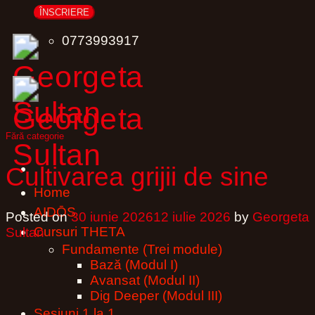
0773993917
Fără categorie
Cultivarea grijii de sine
Home
AIDŌS
Posted on
30 iunie 2026
12 iulie 2026
by
Georgeta
Cursuri THETA
Sultan
Fundamente (Trei module)
Bază (Modul I)
Avansat (Modul II)
Dig Deeper (Modul III)
Sesiuni 1 la 1