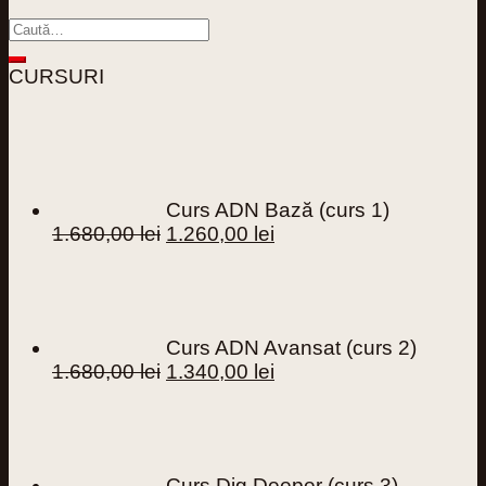
CURSURI
Curs ADN Bază (curs 1)
Prețul
Prețul
1.680,00
lei
1.260,00
lei
inițial
curent
a
este:
fost:
1.260,00 lei.
1.680,00 lei.
Curs ADN Avansat (curs 2)
Prețul
Prețul
1.680,00
lei
1.340,00
lei
inițial
curent
a
este:
fost:
1.340,00 lei.
1.680,00 lei.
Curs Dig Deeper (curs 3)