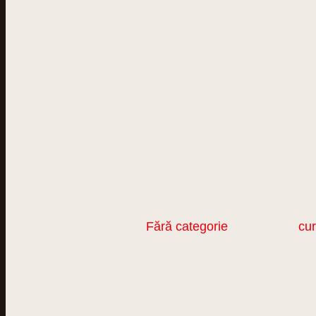
This entry was posted in
Fără categorie
and tagged
cur