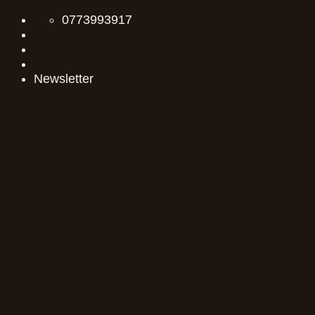
Skip
0773993917
to
content
Newsletter