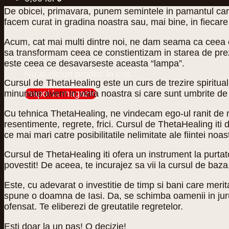
Coș
De obicei, primavara, punem semintele in pamantul care s
facem curat in gradina noastra sau, mai bine, in fiecare 
Acum, cat mai multi dintre noi, ne dam seama ca ceea ce
sa transformam ceea ce constientizam in starea de prez
este ceea ce desavarseste aceasta “lampa”.
Nu ai niciun produs în coș.
Cursul de ThetaHealing este un curs de trezire spiritua
minunate avem in viata noastra si care sunt umbrite de g
Înapoi la magazin
Cu tehnica ThetaHealing, ne vindecam ego-ul ranit de mi
0
resentimente, regrete, frici. Cursul de ThetaHealing iti
ce mai mari catre posibilitatile nelimitate ale fiintei noas
Cursul de ThetaHealing iti ofera un instrument la purtato
povestit! De aceea, te incurajez sa vii la cursul de baza
Este, cu adevarat o investitie de timp si bani care merita 
spune o doamna de Iasi. Da, se schimba oamenii in jurul
ofensat. Te eliberezi de greutatile regretelor.
Esti doar la un pas! O decizie!