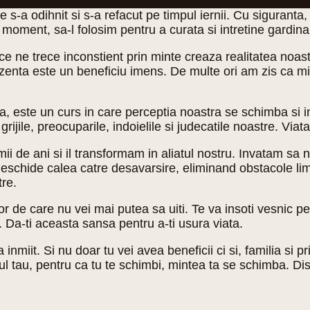
-a odihnit si s-a refacut pe timpul iernii. Cu siguranta, 
moment, sa-l folosim pentru a curata si intretine gardina 
 ne trece inconstient prin minte creaza realitatea noastr
enta este un beneficiu imens. De multe ori am zis ca mi
la, este un curs in care perceptia noastra se schimba si 
rijile, preocuparile, indoielile si judecatile noastre. Vi
i de ani si il transformam in aliatul nostru. Invatam sa 
 deschide calea catre desavarsire, eliminand obstacole lim
tre.
r de care nu vei mai putea sa uiti. Te va insoti vesnic pe 
. Da-ti aceasta sansa pentru a-ti usura viata.
inmiit. Si nu doar tu vei avea beneficii ci si, familia si pr
 tau, pentru ca tu te schimbi, mintea ta se schimba. Disp