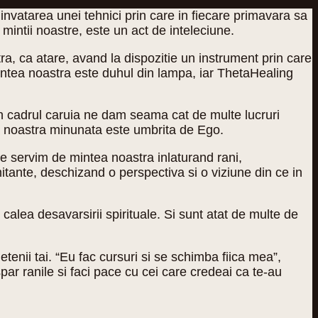
invatarea unei tehnici prin care in fiecare primavara sa
mintii noastre, este un act de inteleciune.
a, ca atare, avand la dispozitie un instrument prin care
ntea noastra este duhul din lampa, iar ThetaHealing
in cadrul caruia ne dam seama cat de multe lucruri
ata noastra minunata este umbrita de Ego.
ne servim de mintea noastra inlaturand rani,
itante, deschizand o perspectiva si o viziune din ce in
calea desavarsirii spirituale. Si sunt atat de multe de
ietenii tai. “Eu fac cursuri si se schimba fiica mea”,
ar ranile si faci pace cu cei care credeai ca te-au