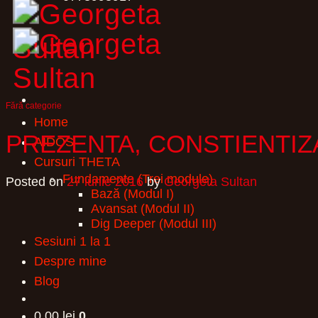
Fără categorie
Home
PREZENTA, CONSTIENTIZ
AIDŌS
Cursuri THETA
Fundamente (Trei module)
Posted on
27 iunie 2016
by
Georgeta Sultan
Bază (Modul I)
Avansat (Modul II)
Dig Deeper (Modul III)
Sesiuni 1 la 1
Despre mine
Blog
0,00
lei
0