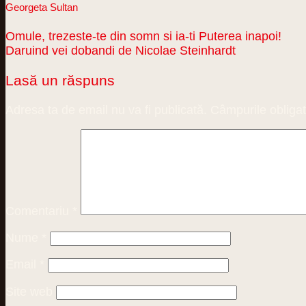
Georgeta Sultan
Omule, trezeste-te din somn si ia-ti Puterea inapoi!
Daruind vei dobandi de Nicolae Steinhardt
Lasă un răspuns
Adresa ta de email nu va fi publicată.
Câmpurile obligat
Comentariu
*
Nume
*
Email
*
Site web