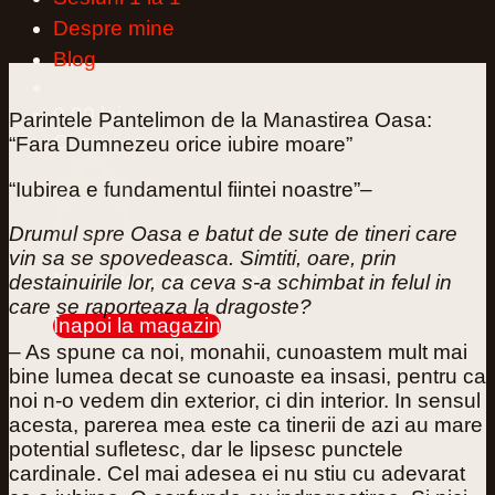
Despre mine
Blog
0,00
lei
0
Parintele Pantelimon de la Manastirea Oasa:
Coș
“Fara Dumnezeu orice iubire moare”
“Iubirea e fundamentul fiintei noastre”
–
Drumul spre Oasa e batut de sute de tineri care
vin sa se spovedeasca. Simtiti, oare, prin
Nu ai niciun produs în coș.
destainuirile lor, ca ceva s-a schimbat in felul in
care se raporteaza la dragoste?
Înapoi la magazin
– As spune ca noi, monahii, cunoastem mult mai
0
bine lumea decat se cunoaste ea insasi, pentru ca
noi n-o vedem din exterior, ci din interior. In sensul
acesta, parerea mea este ca tinerii de azi au mare
potential sufletesc, dar le lipsesc punctele
cardinale. Cel mai adesea ei nu stiu cu adevarat