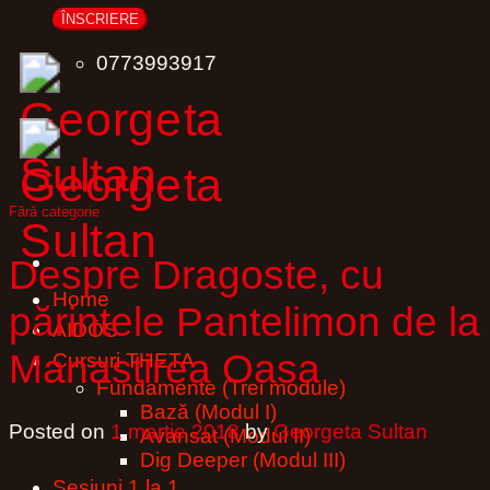
0773993917
Fără categorie
Despre Dragoste, cu
Home
părintele Pantelimon de la
AIDŌS
Manastirea Oasa
Cursuri THETA
Fundamente (Trei module)
Bază (Modul I)
Posted on
1 martie 2018
by
Georgeta Sultan
Avansat (Modul II)
Dig Deeper (Modul III)
Sesiuni 1 la 1