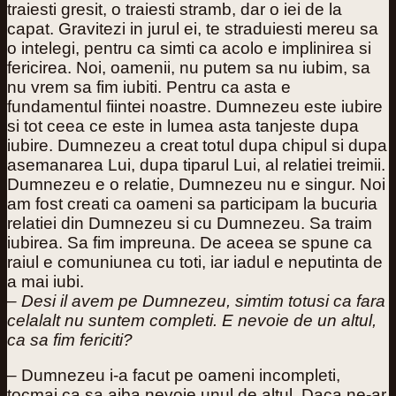
traiesti gresit, o traiesti stramb, dar o iei de la
capat. Gravitezi in jurul ei, te straduiesti mereu sa
o intelegi, pentru ca simti ca acolo e implinirea si
fericirea. Noi, oamenii, nu putem sa nu iubim, sa
nu vrem sa fim iubiti. Pentru ca asta e
fundamentul fiintei noastre. Dumnezeu este iubire
si tot ceea ce este in lumea asta tanjeste dupa
iubire. Dumnezeu a creat totul dupa chipul si dupa
asemanarea Lui, dupa tiparul Lui, al relatiei treimii.
Dumnezeu e o relatie, Dumnezeu nu e singur. Noi
am fost creati ca oameni sa participam la bucuria
relatiei din Dumnezeu si cu Dumnezeu. Sa traim
iubirea. Sa fim impreuna. De aceea se spune ca
raiul e comuniunea cu toti, iar iadul e neputinta de
a mai iubi.
– Desi il avem pe Dumnezeu, simtim totusi ca fara
celalalt nu suntem completi. E nevoie de un altul,
ca sa fim fericiti?
– Dumnezeu i-a facut pe oameni incompleti,
tocmai ca sa aiba nevoie unul de altul. Daca ne-ar