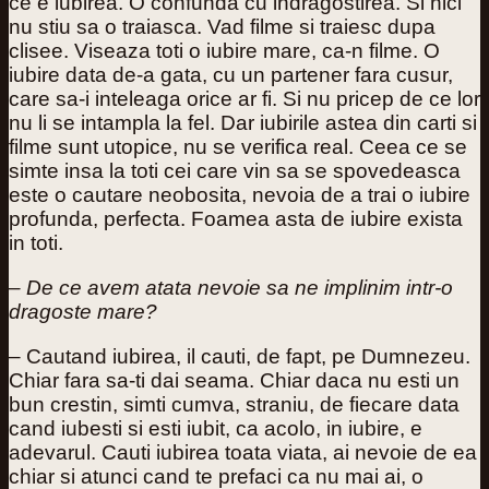
ce e iubirea. O confunda cu indragostirea. Si nici
nu stiu sa o traiasca. Vad filme si traiesc dupa
clisee. Viseaza toti o iubire mare, ca-n filme. O
iubire data de-a gata, cu un partener fara cusur,
care sa-i inteleaga orice ar fi. Si nu pricep de ce lor
nu li se intampla la fel. Dar iubirile astea din carti si
filme sunt utopice, nu se verifica real. Ceea ce se
simte insa la toti cei care vin sa se spovedeasca
este o cautare neobosita, nevoia de a trai o iubire
profunda, perfecta. Foamea asta de iubire exista
in toti.
– De ce avem atata nevoie sa ne implinim intr-o
dragoste mare?
– Cautand iubirea, il cauti, de fapt, pe Dumnezeu.
Chiar fara sa-ti dai seama. Chiar daca nu esti un
bun crestin, simti cumva, straniu, de fiecare data
cand iubesti si esti iubit, ca acolo, in iubire, e
adevarul. Cauti iubirea toata viata, ai nevoie de ea
chiar si atunci cand te prefaci ca nu mai ai, o