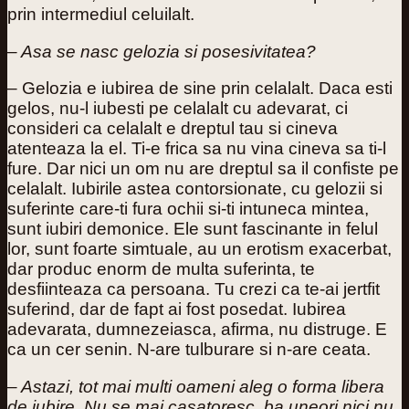
prin intermediul celuilalt.
– Asa se nasc gelozia si posesivitatea?
– Gelozia e iubirea de sine prin celalalt. Daca esti
gelos, nu-l iubesti pe celalalt cu adevarat, ci
consideri ca celalalt e dreptul tau si cineva
atenteaza la el. Ti-e frica sa nu vina cineva sa ti-l
fure. Dar nici un om nu are dreptul sa il confiste pe
celalalt. Iubirile astea contorsionate, cu gelozii si
suferinte care-ti fura ochii si-ti intuneca mintea,
sunt iubiri demonice. Ele sunt fascinante in felul
lor, sunt foarte simtuale, au un erotism exacerbat,
dar produc enorm de multa suferinta, te
desfiinteaza ca persoana. Tu crezi ca te-ai jertfit
suferind, dar de fapt ai fost posedat. Iubirea
adevarata, dumnezeiasca, afirma, nu distruge. E
ca un cer senin. N-are tulburare si n-are ceata.
– Astazi, tot mai multi oameni aleg o forma libera
de iubire. Nu se mai casatoresc, ba uneori nici nu