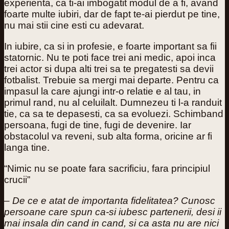
experienta, ca ti-ai imbogatit modul de a fi, avand
foarte multe iubiri, dar de fapt te-ai pierdut pe tine,
nu mai stii cine esti cu adevarat.
In iubire, ca si in profesie, e foarte important sa fii
statornic. Nu te poti face trei ani medic, apoi inca
trei actor si dupa alti trei sa te pregatesti sa devii
fotbalist. Trebuie sa mergi mai departe. Pentru ca
impasul la care ajungi intr-o relatie e al tau, in
primul rand, nu al celuilalt. Dumnezeu ti l-a randuit
tie, ca sa te depasesti, ca sa evoluezi. Schimband
persoana, fugi de tine, fugi de devenire. Iar
obstacolul va reveni, sub alta forma, oricine ar fi
langa tine.
“Nimic nu se poate fara sacrificiu, fara principiul
crucii”
– De ce e atat de importanta fidelitatea? Cunosc
persoane care spun ca-si iubesc partenerii, desi ii
mai insala din cand in cand, si ca asta nu are nici