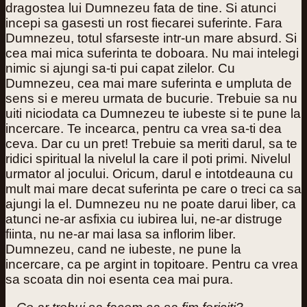
dragostea lui Dumnezeu fata de tine. Si atunci
incepi sa gasesti un rost fiecarei suferinte. Fara
Dumnezeu, totul sfarseste intr-un mare absurd. Si
cea mai mica suferinta te doboara. Nu mai intelegi
nimic si ajungi sa-ti pui capat zilelor. Cu
Dumnezeu, cea mai mare suferinta e umpluta de
sens si e mereu urmata de bucurie. Trebuie sa nu
uiti niciodata ca Dumnezeu te iubeste si te pune la
incercare. Te incearca, pentru ca vrea sa-ti dea
ceva. Dar cu un pret! Trebuie sa meriti darul, sa te
ridici spiritual la nivelul la care il poti primi. Nivelul
urmator al jocului. Oricum, darul e intotdeauna cu
mult mai mare decat suferinta pe care o treci ca sa
ajungi la el. Dumnezeu nu ne poate darui liber, ca
atunci ne-ar asfixia cu iubirea lui, ne-ar distruge
fiinta, nu ne-ar mai lasa sa inflorim liber.
Dumnezeu, cand ne iubeste, ne pune la
incercare, ca pe argint in topitoare. Pentru ca vrea
sa scoata din noi esenta cea mai pura.