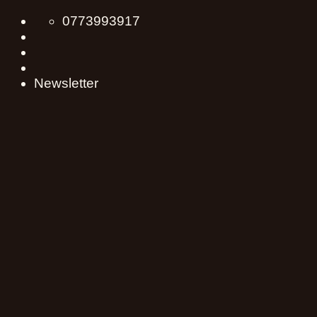
Skip
0773993917
to
content
Newsletter