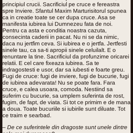
principiul crucii. Sacrificiul pe cruce e fereastra
spre Inviere. Sfantul Maxim Marturisitorul spunea
ca in creatie toate se cer dupa cruce. Asa se
manifesta iubirea lui Dumnezeu fata de noi.
Pentru ca asta e conditia noastra cazuta,
consecinta caderii in pacat. Nu ni se da nimic,
daca nu jertfim ceva. Si iubirea e o jertfa. Jertfesti
sinele tau, ca sa-ti apropii sinele celuilalt. E o
renuntare la tine. Sacrificiul da profunzime oricarei
relatii. E cel care fixeaza iubirea. Sa te
indragostesti e usor, dar sa iubesti e foarte greu.
Fugi de cruce: fugi de inviere, fugi de bucurie, fugi
de iubirea adevarata! Nu se poate fara. Fara
cruce, e calea usoara, comoda. Nestiind sa
suferim cu bucurie, sa umplem suferinta de rost,
fugim, de fapt, de viata. Si tot ce primim e de mana
a doua. Toate bucuriile si iubirile sunt diluate. Tot
ce traim e searbad.
–
De ce suferintele din dragoste sunt unele dintre