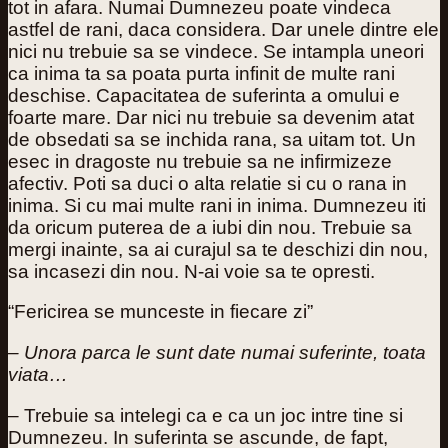
tot in afara. Numai Dumnezeu poate vindeca
astfel de rani, daca considera. Dar unele dintre ele
nici nu trebuie sa se vindece. Se intampla uneori
ca inima ta sa poata purta infinit de multe rani
deschise. Capacitatea de suferinta a omului e
foarte mare. Dar nici nu trebuie sa devenim atat
de obsedati sa se inchida rana, sa uitam tot. Un
esec in dragoste nu trebuie sa ne infirmizeze
afectiv. Poti sa duci o alta relatie si cu o rana in
inima. Si cu mai multe rani in inima. Dumnezeu iti
da oricum puterea de a iubi din nou. Trebuie sa
mergi inainte, sa ai curajul sa te deschizi din nou,
sa incasezi din nou. N-ai voie sa te opresti.
“Fericirea se munceste in fiecare zi”
– Unora parca le sunt date numai suferinte, toata
viata…
– Trebuie sa intelegi ca e ca un joc intre tine si
Dumnezeu. In suferinta se ascunde, de fapt,