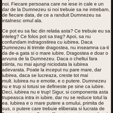
noi. Fiecare persoana care ne iese in cale e un
dar de la Dumnezeu si noi trebuie sa ne intrebam,
de fiecare data, de ce a randuit Dumnezeu sa
intalnesc omul ala.
Ce pot eu sa fac din relatia asta? Ce trebuie eu sa
inteleg? Ce folos pot sa trag? Apoi, sa nu
confundam indragostirea cu iubirea. Daca
Dumnezeu iti trimite dragostea, nu inseamna ca-ti
da de-a gata si o mare iubire. Dragostea e doar o
arvuna de la Dumnezeu. Daca o cheltui fara
stiinta, nu mai ajungi niciodata la iubirea
adevarata. Poate la inceput nu pare mare, dar
iubirea, daca se lucreaza, creste tot mai
mult.
Iubirea nu e emotie, e o putere
. Dumnezeu
nu e trup si totusi se defineste pe sine ca iubire.
Deci, iubirea nu e trup! Sigur, si componenta asta
trupeasca intra in iubire, dar nu se reduce totul la
ea. Iubirea e o mare putere a omului, primita de
sus, o putere care trebuie eliberata si lucrata de