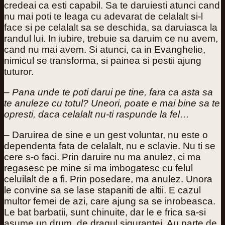
credeai ca esti capabil. Sa te daruiesti atunci cand
nu mai poti te leaga cu adevarat de celalalt si-l
face si pe celalalt sa se deschida, sa daruiasca la
randul lui. In iubire, trebuie sa daruim ce nu avem,
cand nu mai avem. Si atunci, ca in Evanghelie,
nimicul se transforma, si painea si pestii ajung
tuturor.
– Pana unde te poti darui pe tine, fara ca asta sa
te anuleze cu totul? Uneori, poate e mai bine sa te
opresti, daca celalalt nu-ti raspunde la fel…
– Daruirea de sine e un gest voluntar, nu este o
dependenta fata de celalalt, nu e sclavie. Nu ti se
cere s-o faci. Prin daruire nu ma anulez, ci ma
regasesc pe mine si ma imbogatesc cu felul
celuilalt de a fi. Prin posedare, ma anulez. Unora
le convine sa se lase stapaniti de altii. E cazul
multor femei de azi, care ajung sa se inrobeasca.
Le bat barbatii, sunt chinuite, dar le e frica sa-si
asume un drum, de dragul sigurantei. Au parte de