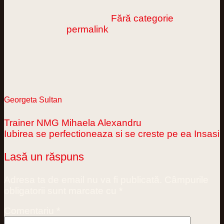
This entry was posted in
Fără categorie
.
Bookmark the
permalink
.
Georgeta Sultan
Trainer NMG Mihaela Alexandru
Iubirea se perfectioneaza si se creste pe ea Insasi
Lasă un răspuns
Adresa ta de email nu va fi publicată.
Câmpurile
obligatorii sunt marcate cu
*
Comentariu
*