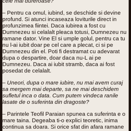
cele mai dureroase?
– Pentru ca omul, iubind, se deschide si devine
profund. Si atunci incaseaza loviturile direct in
profunzimea fiintei. Daca iubirea a fost cu
Dumnezeu si celalalt pleaca totusi, Dumnezeu nu
ramane dator. Vine El si umple golul, pentru ca tu
nu l-ai iubit doar pe cel care a plecat, ci si pe
Dumnezeu din el. Poti fi destramat cu adevarat
dupa o despartire, doar daca nu-L ai pe
Dumnezeu. Daca ai iubit stramb, daca ai fost
posedat de celalalt.
– Uneori, dupa o mare iubire, nu mai avem curaj
sa mergem mai departe, sa ne mai deschidem
sufletul inca o data. Cum putem vindeca ranile
lasate de o suferinta din dragoste?
– Parintele Teofil Paraian spunea ca suferinta e o
mare taina. Degeaba ti-o explici teoretic, inima
continua sa doara. Si orice sfat din afara ramane