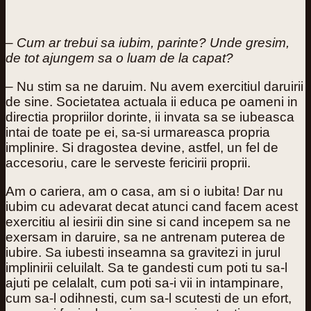
– Cum ar trebui sa iubim, parinte? Unde gresim,
de tot ajungem sa o luam de la capat?
– Nu stim sa ne daruim. Nu avem exercitiul daruirii
de sine. Societatea actuala ii educa pe oameni in
directia propriilor dorinte, ii invata sa se iubeasca
intai de toate pe ei, sa-si urmareasca propria
implinire. Si dragostea devine, astfel, un fel de
accesoriu, care le serveste fericirii proprii.
Am o cariera, am o casa, am si o iubita! Dar nu
iubim cu adevarat decat atunci cand facem acest
exercitiu al iesirii din sine si cand incepem sa ne
exersam in daruire, sa ne antrenam puterea de
iubire. Sa iubesti inseamna sa gravitezi in jurul
implinirii celuilalt. Sa te gandesti cum poti tu sa-l
ajuti pe celalalt, cum poti sa-i vii in intampinare,
cum sa-l odihnesti, cum sa-l scutesti de un efort,