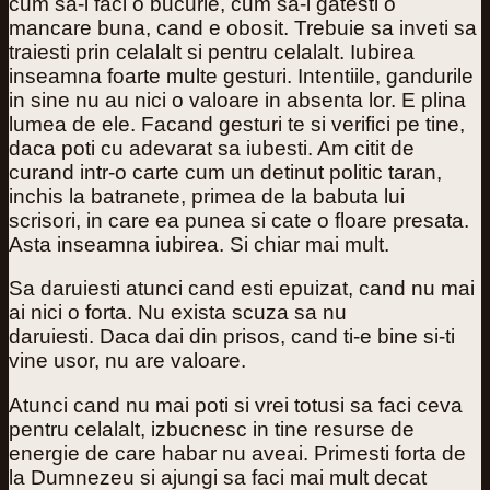
cum sa-i faci o bucurie, cum sa-i gatesti o
mancare buna, cand e obosit. Trebuie sa inveti sa
traiesti prin celalalt si pentru celalalt. Iubirea
inseamna foarte multe gesturi. Intentiile, gandurile
in sine nu au nici o valoare in absenta lor. E plina
lumea de ele. Facand gesturi te si verifici pe tine,
daca poti cu adevarat sa iubesti. Am citit de
curand intr-o carte cum un detinut politic taran,
inchis la batranete, primea de la babuta lui
scrisori, in care ea punea si cate o floare presata.
Asta inseamna iubirea. Si chiar mai mult.
Sa daruiesti atunci cand esti epuizat, cand nu mai
ai nici o forta. Nu exista scuza sa nu
daruiesti. Daca dai din prisos, cand ti-e bine si-ti
vine usor, nu are valoare.
Atunci cand nu mai poti si vrei totusi sa faci ceva
pentru celalalt, izbucnesc in tine resurse de
energie de care habar nu aveai. Primesti forta de
la Dumnezeu si ajungi sa faci mai mult decat