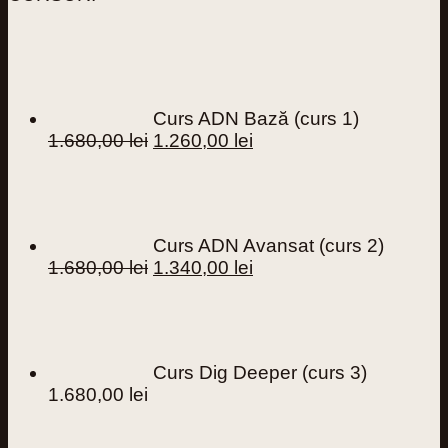
Curs ADN Bază (curs 1)
Prețul
Prețul
1.680,00
lei
1.260,00
lei
inițial
curent
a
este:
fost:
1.260,00 lei.
1.680,00 lei.
Curs ADN Avansat (curs 2)
Prețul
Prețul
1.680,00
lei
1.340,00
lei
inițial
curent
a
este:
fost:
1.340,00 lei.
1.680,00 lei.
Curs Dig Deeper (curs 3)
1.680,00
lei