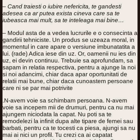
– Cand traiesti o iubire nefericita, te gandesti
adesea ca ar putea exista cineva care sa te
iubeasca mai mult, sa te inteleaga mai bine…
– Modul asta de a vedea lucrurile e o consecinta a
gandirii tehniciste. Un produs se uzeaza moral, in
momentul in care apare o versiune imbunatatita a
lui. (rade) Adica iese din uz. Or, oamenii nu ies din
uz, ei devin continuu. Trebuie sa aprofundam, sa
sapam in relatia respectiva, pentru a ajunge la noi
si noi adancimi, chiar daca apar oportunitati de
relatii mai bune, chiar daca cunoastem persoane
care ni se par mai potrivite
.N-avem voie sa schimbam persoana. N-avem
voie sa incepem mii de drumuri, pentru ca nu mai
ajungem niciodata la capat. Nu poti sa te
remodelezi la infinit dupa alte tipare de femei sau
barbati, pentru ca te tocesti ca piesa, ajungi sa nu
mai ai nici un profil. Tu crezi ca ai capatat