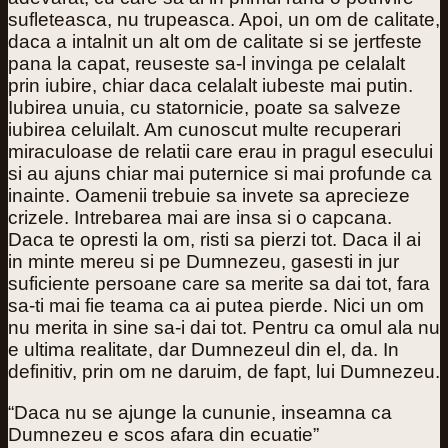
sufleteasca, nu trupeasca. Apoi, un om de calitate,
daca a intalnit un alt om de calitate si se jertfeste
pana la capat, reuseste sa-l invinga pe celalalt
prin iubire, chiar daca celalalt iubeste mai putin.
Iubirea unuia, cu statornicie, poate sa salveze
iubirea celuilalt. Am cunoscut multe recuperari
miraculoase de relatii care erau in pragul esecului
si au ajuns chiar mai puternice si mai profunde ca
inainte. Oamenii trebuie sa invete sa aprecieze
crizele. Intrebarea mai are insa si o capcana.
Daca te opresti la om, risti sa pierzi tot. Daca il ai
in minte mereu si pe Dumnezeu, gasesti in jur
suficiente persoane care sa merite sa dai tot, fara
sa-ti mai fie teama ca ai putea pierde. Nici un om
nu merita in sine sa-i dai tot. Pentru ca omul ala nu
e ultima realitate, dar Dumnezeul din el, da. In
definitiv, prin om ne daruim, de fapt, lui Dumnezeu.
“Daca nu se ajunge la cununie, inseamna ca
Dumnezeu e scos afara din ecuatie”