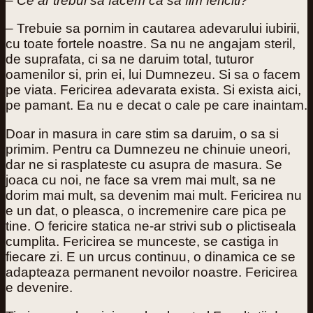
–
Ce ar trebui sa facem ca sa fim fericiti?
– Trebuie sa pornim in cautarea adevarului iubirii,
cu toate fortele noastre. Sa nu ne angajam steril,
de suprafata, ci sa ne daruim total, tuturor
oamenilor si, prin ei, lui Dumnezeu. Si sa o facem
pe viata. Fericirea adevarata exista. Si exista aici,
pe pamant. Ea nu e decat o cale pe care inaintam.
Doar in masura in care stim sa daruim, o sa si
primim. Pentru ca Dumnezeu ne chinuie uneori,
dar ne si rasplateste cu asupra de masura. Se
joaca cu noi, ne face sa vrem mai mult, sa ne
dorim mai mult, sa devenim mai mult. Fericirea nu
e un dat, o pleasca, o incremenire care pica pe
tine. O fericire statica ne-ar strivi sub o plictiseala
cumplita. Fericirea se munceste, se castiga in
fiecare zi. E un urcus continuu, o dinamica ce se
adapteaza permanent nevoilor noastre. Fericirea
e devenire.