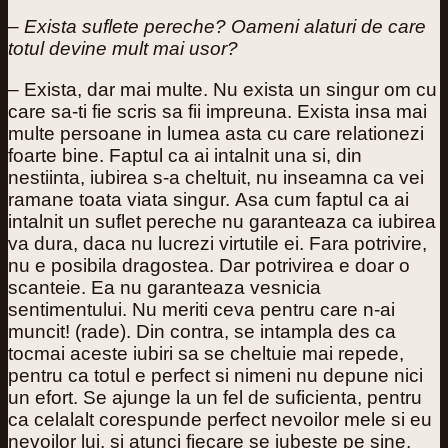
–
Exista suflete pereche? Oameni alaturi de care
totul devine mult mai usor?
– Exista, dar mai multe. Nu exista un singur om cu
care sa-ti fie scris sa fii impreuna. Exista insa mai
multe persoane in lumea asta cu care relationezi
foarte bine. Faptul ca ai intalnit una si, din
nestiinta, iubirea s-a cheltuit, nu inseamna ca vei
ramane toata viata singur. Asa cum faptul ca ai
intalnit un suflet pereche nu garanteaza ca iubirea
va dura, daca nu lucrezi virtutile ei. Fara potrivire,
nu e posibila dragostea. Dar potrivirea e doar o
scanteie. Ea nu garanteaza vesnicia
sentimentului. Nu meriti ceva pentru care n-ai
muncit! (rade). Din contra, se intampla des ca
tocmai aceste iubiri sa se cheltuie mai repede,
pentru ca totul e perfect si nimeni nu depune nici
un efort. Se ajunge la un fel de suficienta, pentru
ca celalalt corespunde perfect nevoilor mele si eu
nevoilor lui, si atunci fiecare se iubeste pe sine,