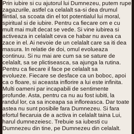
Prin iubire si cu ajutorul lui Dumnezeu, putem rupe
zagazurile, astfel ca celalalt sa-si dea drumul
fiintial, sa scoata din el tot potentialul lui moral,
spiritual si de iubire. Pentru ca fiecare om e cu
mult mai mult decat se vede. Si vine iubirea si
activeaza in celalalt ceva ce habar nu avea ca
zace in el. Ai nevoie de un celalalt care sa iti dea
masura. In relatie de doi, omul evolueaza
continuu. Si nu mai are cum sa se sature de
celalalt, sa se plictiseasca, sa ajunga la rutina.
Pentru ca fiecare il face pe celalalt sa
evolueze. Fiecare se desface ca un boboc, apoi
ca o floare, si aceasta inflorire a lui este infinita.
Multi oameni par incapabili de sentimente
profunde. Asta, pentru ca nu au fost iubiti, la
randul lor, ca sa inceapa sa infloreasca. Dar toate
astea nu sunt posibile fara Dumnezeu. Si fara
efortul fiecaruia de a activa in celalalt taina Lui,
harul dumnezeiesc. Trebuie sa iubesti cu
Dumnezeu din tine, pe Dumnezeu din celalalt.