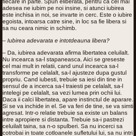
fiecare in parte. Spun eliberata, pentru ca cel mai
adesea ne iubim pe noi insine, si atunci iubirea
este inchisa in noi, se invarte in cerc. Este o iubire
egoista, intoarsa catre sine, in loc sa fie libera si
sa nu ceara nimic in schimb.
– Iubirea adevarata e intotdeauna libera?
– Da, iubirea adevarata afirma libertatea celuilalt.
Nu incearca sa-l stapaneasca. Aici se greseste
cel mai mult in relatii, cand unul incearca sa-l
transforme pe celalalt, sa-l ajusteze dupa gustul
propriu. Cand iubesti, trebuie sa iesi din tine in
sensul de a incerca sa-l traiesti pe celalalt, sa-l
intelegi pe celalalt, sa vezi lumea prin ochii lui.
Daca ii calci libertatea, apare instinctul de aparare.
Si se va inchide in el. Se va feri de tine, se va simti
agresat. Intr-o relatie trebuie sa existe un balans
intre apropiere si distanta. Trebuie sa-i pastrezi
celuilalt taina, sa n-o spulberi. Sa nu incerci sa
cotrobai in toate cotloanele sufletului lui, sa nu intri