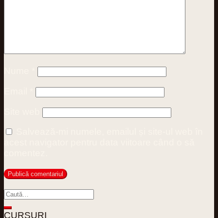
Nume
*
Email
*
Site web
Salvează-mi numele, emailul și site-ul web în
acest navigator pentru data viitoare când o să
comentez.
CURSURI