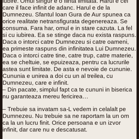
iubire. Omul singur e o fiinta limitata. Harul e cel
care il face infinit de adanc. Harul e de la
Dumnezeu. Sfantul Ioan Gura de Aur spunea ca
orice realitate netransfigurata degenereaza. Se
consuma. Fara har, omul e in stare cazuta. La fel
si cu iubirea. Ea se stinge daca nu exista raspuns.
Daca o intorci catre Dumnezeu si catre oameni,
ea primeste raspuns din infinitatea Lui Dumnezeu.
Daca o intorci catre tine, catre trup, catre materie,
ea se cheltuie, se epuizeaza, pentru ca lucrurile
astea sunt limitate. De asta e nevoie de cununie.
Cununia e unirea a doi cu un al treilea, cu
Dumnezeu, care e infinit.
– Din pacate, simplul fapt ca te cununi in biserica
nu garanteaza mereu fericirea…
– Trebuie sa invatam sa-L vedem in celalalt pe
Dumnezeu. Nu trebuie sa ne raportam la un om
ca la un lucru finit. Orice persoana e un izvor
infinit, dar care nu e descatusat.