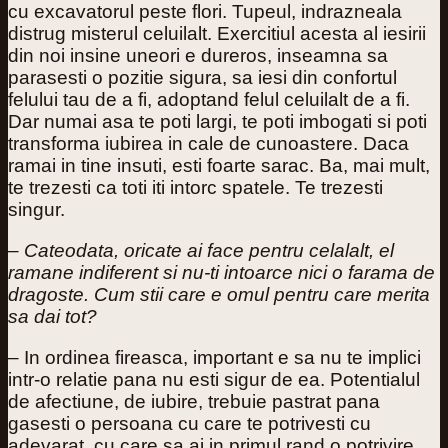
cu excavatorul peste flori. Tupeul, indrazneala
distrug misterul celuilalt. Exercitiul acesta al iesirii
din noi insine uneori e dureros, inseamna sa
parasesti o pozitie sigura, sa iesi din confortul
felului tau de a fi, adoptand felul celuilalt de a fi.
Dar numai asa te poti largi, te poti imbogati si poti
transforma iubirea in cale de cunoastere. Daca
ramai in tine insuti, esti foarte sarac. Ba, mai mult,
te trezesti ca toti iti intorc spatele. Te trezesti
singur.
– Cateodata, oricate ai face pentru celalalt, el
ramane indiferent si nu-ti intoarce nici o farama de
dragoste. Cum stii care e omul pentru care merita
sa dai tot?
– In ordinea fireasca, important e sa nu te implici
intr-o relatie pana nu esti sigur de ea. Potentialul
de afectiune, de iubire, trebuie pastrat pana
gasesti o persoana cu care te potrivesti cu
adevarat, cu care sa ai in primul rand o potrivire