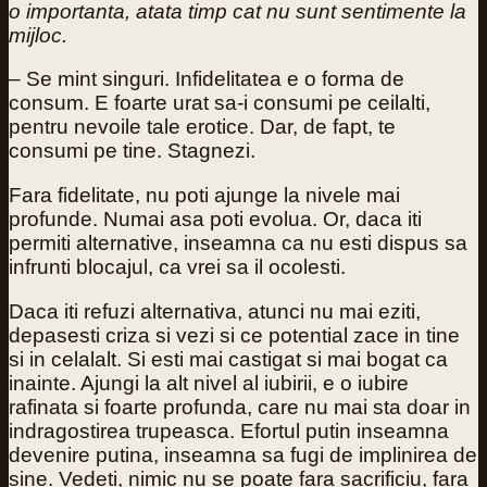
o importanta, atata timp cat nu sunt sentimente la
mijloc.
– Se mint singuri. Infidelitatea e o forma de
consum. E foarte urat sa-i consumi pe ceilalti,
pentru nevoile tale erotice. Dar, de fapt, te
consumi pe tine. Stagnezi.
Fara fidelitate, nu poti ajunge la nivele mai
profunde. Numai asa poti evolua. Or, daca iti
permiti alternative, inseamna ca nu esti dispus sa
infrunti blocajul, ca vrei sa il ocolesti.
Daca iti refuzi alternativa, atunci nu mai eziti,
depasesti criza si vezi si ce potential zace in tine
si in celalalt. Si esti mai castigat si mai bogat ca
inainte. Ajungi la alt nivel al iubirii, e o iubire
rafinata si foarte profunda, care nu mai sta doar in
indragostirea trupeasca. Efortul putin inseamna
devenire putina, inseamna sa fugi de implinirea de
sine. Vedeti, nimic nu se poate fara sacrificiu, fara