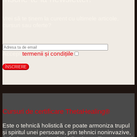
Vrei să te ținem la curent cu ultimele articole,
cursuri sau oferte?
Accept
termenii și condițiile
Cursuri de certificare ThetaHealing®
Este o tehnică holistică ce poate armoniza trupul
și spiritul unei persoane, prin tehnici noninvazive,