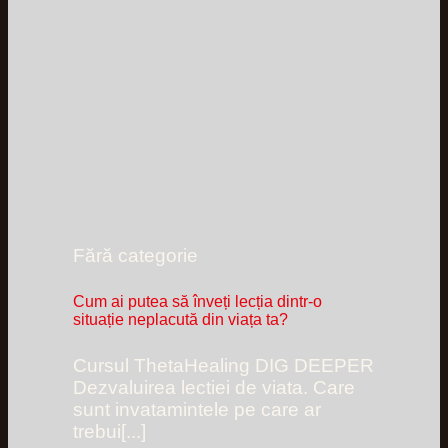
Fără categorie
Cum ai putea să înveți lecția dintr-o
situație neplacută din viața ta?
Cursul ThetaHealing DIG DEEPER
Dezvaluirea lectiei de viata. Care
sunt invatamintele pe care ar
trebui[...]