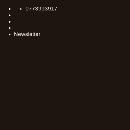
Skip
0773993917
to
content
Newsletter