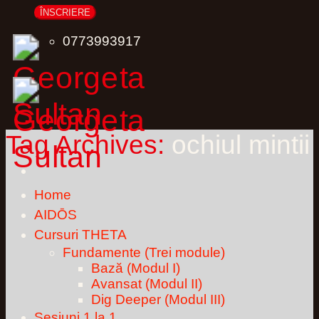
0773993917
Tag Archives:
ochiul mintii
Home
AIDŌS
Cursuri THETA
Fundamente (Trei module)
Bază (Modul I)
Avansat (Modul II)
Dig Deeper (Modul III)
Sesiuni 1 la 1