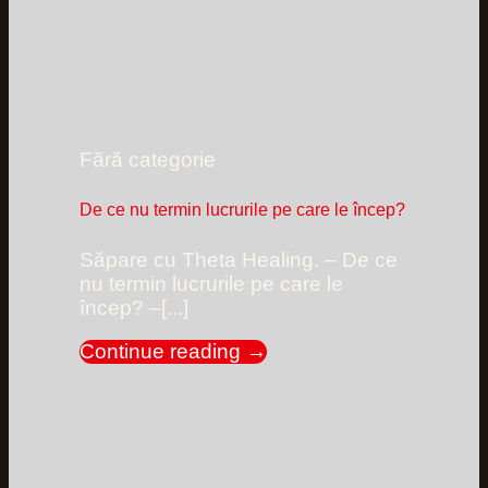
Fără categorie
De ce nu termin lucrurile pe care le încep?
Săpare cu Theta Healing. – De ce
nu termin lucrurile pe care le
încep? –[...]
Continue reading
→