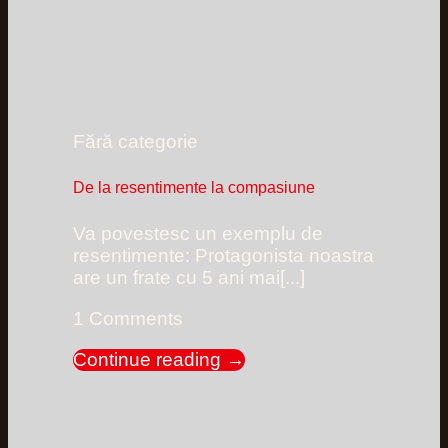
Fără categorie
De la resentimente la compasiune
Va povestesc un exemplu de
resentimente: Protagonista noastra
are un frate cu 5 ani mai[...]
1 Comments
Continue reading
→