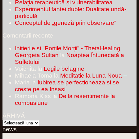
Relația terapeutică și vulnerabilitatea
Experimentul fantei duble: Dualitate undă-
particulă
Conceptul de „geneză prin observare”
Comentarii recente
Inițierile și "Porțile Morții" - ThetaHealing
Georgeta Sultan
la
Noaptea Întunecată a
Sufletului
Voichita
la
Legile belagine
Mihaela Toma
la
Meditatie la Luna Noua –
Maria
la
Iubirea se perfectioneaza si se
creste pe ea Insasi
Ramona Kiss
la
De la resentimente la
compasiune
ARHIVĂ
ARHIVĂ
news