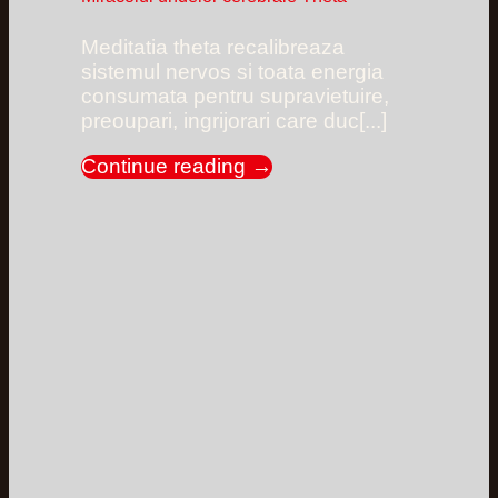
Meditatia theta recalibreaza
sistemul nervos si toata energia
consumata pentru supravietuire,
preoupari, ingrijorari care duc[...]
Continue reading
→