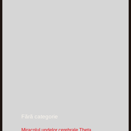
Fără categorie
Miracolul undelor cerebrale Theta