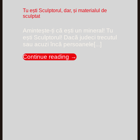
Tu ești Sculptorul, dar, și materialul de
sculptat
Amintește-ți că ești un mineral! Tu
ești Sculptorul! Dacă judeci trecutul
sau acuzi încă persoanele[...]
Continue reading
→