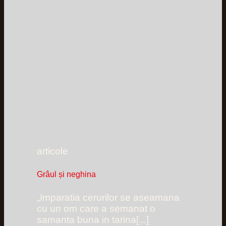
articole
Grâul și neghina
„Imparatia cerurilor se aseamana
cu un om care a semanat o
samanta buna in tarina[...]