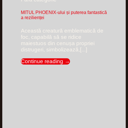
MITUL PHOENIX-ului și puterea fantastică
a rezilienței
Această creatură emblematică de
foc, capabilă să se ridice
maiestuos din cenușa propriei
distrugeri, simbolizează,[...]
Continue reading
→