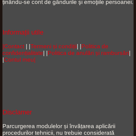
ținându-se cont de gândurile şi emoţiile persoanei.
Informații utile
|Contact
| |
Termeni și condiții
| |
Politica de
confidențialitate
| |
Politica de anulări și rambursări
|
|
Contul meu|
Disclamer
Parcurgerea modulelor și învățarea aplicării
procedurilor tehnicii, nu trebuie considerată