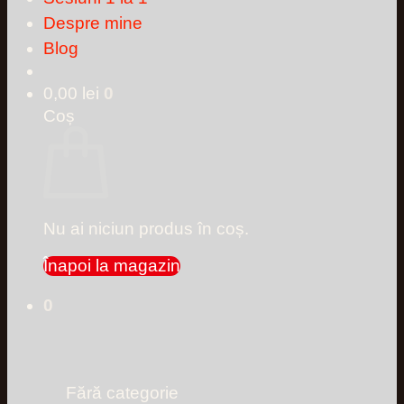
Despre mine
Blog
0,00
lei
0
Coș
Nu ai niciun produs în coș.
Înapoi la magazin
0
Fără categorie