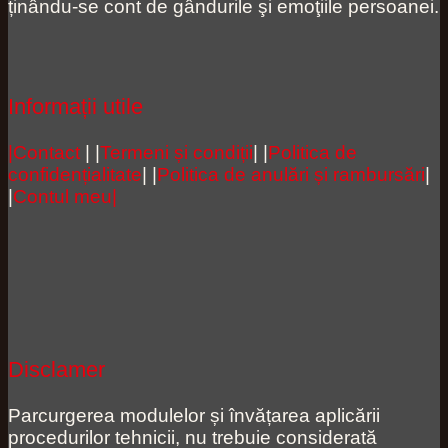
ținându-se cont de gândurile şi emoţiile persoanei.
Informații utile
|Contact
| |
Termeni și condiții
| |
Politica de
confidențialitate
| |
Politica de anulări și rambursări
|
|
Contul meu|
Disclamer
Parcurgerea modulelor și învățarea aplicării
procedurilor tehnicii, nu trebuie considerată