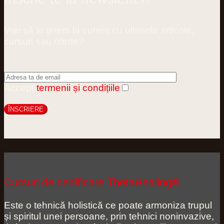
Vrei să te ținem la curent cu ultimele articole,
cursuri sau oferte?
Accept
termenii și condițiile
Cursuri de certificare ThetaHealing®
Este o tehnică holistică ce poate armoniza trupul
și spiritul unei persoane, prin tehnici noninvazive,