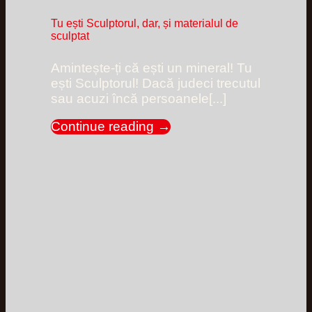
Tu ești Sculptorul, dar, și materialul de
sculptat
Amintește-ți că ești un mineral! Tu
ești Sculptorul! Dacă judeci trecutul
sau acuzi încă persoanele[...]
Continue reading
→