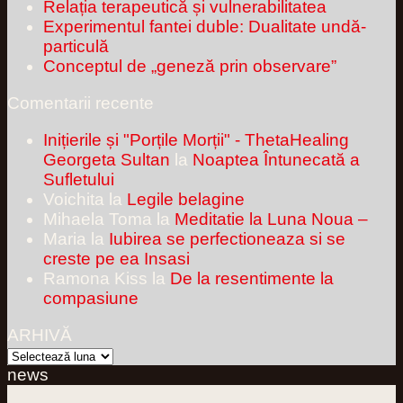
Relația terapeutică și vulnerabilitatea
Experimentul fantei duble: Dualitate undă-
particulă
Conceptul de „geneză prin observare”
Comentarii recente
Inițierile și "Porțile Morții" - ThetaHealing
Georgeta Sultan
la
Noaptea Întunecată a
Sufletului
Voichita
la
Legile belagine
Mihaela Toma
la
Meditatie la Luna Noua –
Maria
la
Iubirea se perfectioneaza si se
creste pe ea Insasi
Ramona Kiss
la
De la resentimente la
compasiune
ARHIVĂ
ARHIVĂ
news