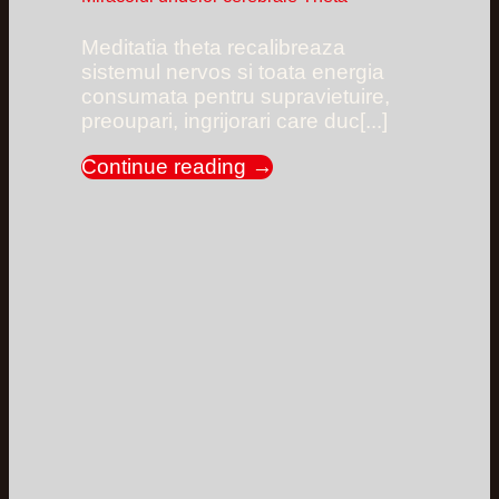
Meditatia theta recalibreaza
sistemul nervos si toata energia
consumata pentru supravietuire,
preoupari, ingrijorari care duc[...]
Continue reading
→