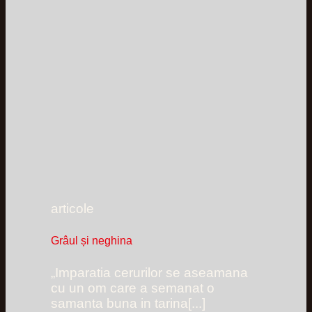
articole
Grâul și neghina
„Imparatia cerurilor se aseamana
cu un om care a semanat o
samanta buna in tarina[...]