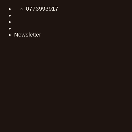
Skip
0773993917
to
content
Newsletter