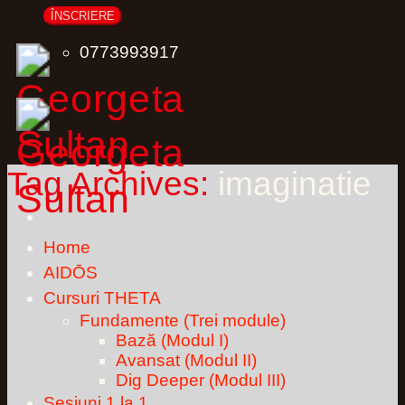
0773993917
Tag Archives:
imaginatie
Home
AIDŌS
Cursuri THETA
Fundamente (Trei module)
Bază (Modul I)
Avansat (Modul II)
Dig Deeper (Modul III)
Sesiuni 1 la 1