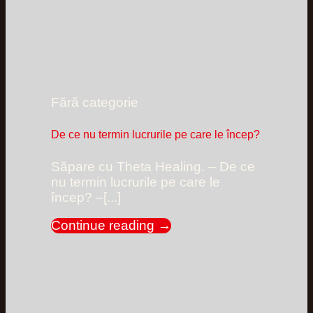
Fără categorie
De ce nu termin lucrurile pe care le încep?
Săpare cu Theta Healing. – De ce
nu termin lucrurile pe care le
încep? –[...]
Continue reading
→