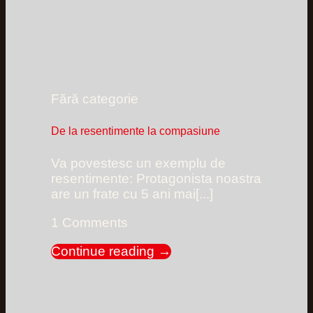
Fără categorie
De la resentimente la compasiune
Va povestesc un exemplu de
resentimente: Protagonista noastra
are un frate cu 5 ani mai[...]
1 Comments
Continue reading
→