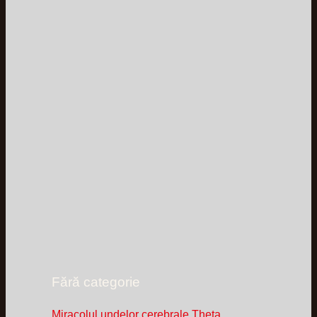
Fără categorie
Miracolul undelor cerebrale Theta