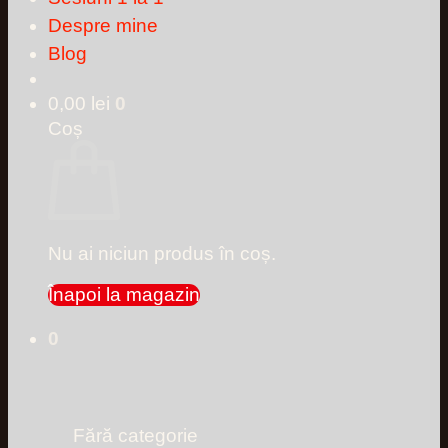
Despre mine
Blog
0,00
lei
0
Coș
Nu ai niciun produs în coș.
Înapoi la magazin
0
Fără categorie