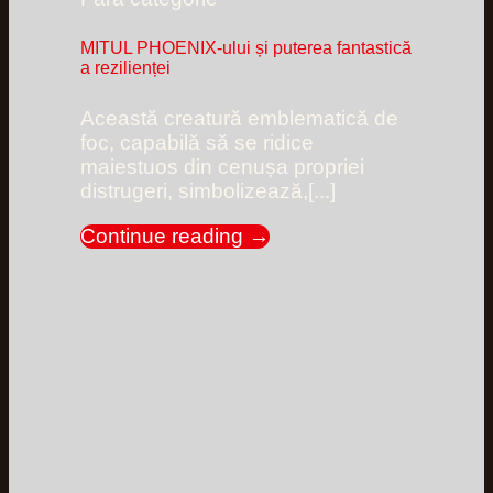
MITUL PHOENIX-ului și puterea fantastică
a rezilienței
Această creatură emblematică de
foc, capabilă să se ridice
maiestuos din cenușa propriei
distrugeri, simbolizează,[...]
Continue reading
→