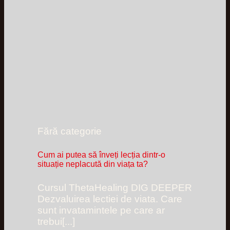
Fără categorie
Cum ai putea să înveți lecția dintr-o
situație neplacută din viața ta?
Cursul ThetaHealing DIG DEEPER
Dezvaluirea lectiei de viata. Care
sunt invatamintele pe care ar
trebui[...]