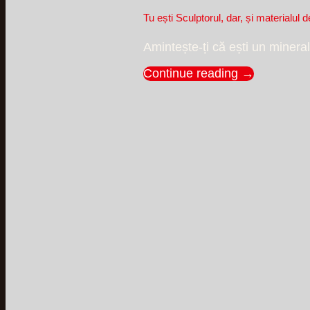
Tu ești Sculptorul, dar, și materialul d
Amintește-ți că ești un mineral
Continue reading
→