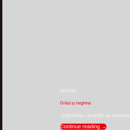
articole
Grâul și neghina
„Imparatia cerurilor se aseam
Continue reading
→