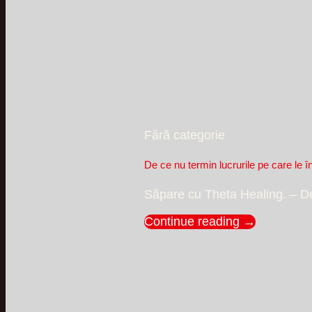
Fără categorie
De ce nu termin lucrurile pe care le 
Săpare cu Theta Healing. – De 
Continue reading
→