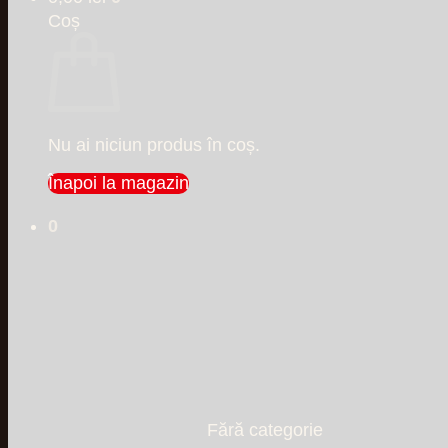
Coș
Nu ai niciun produs în coș.
Înapoi la magazin
0
Fără categorie