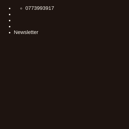
Skip
0773993917
to
content
Newsletter