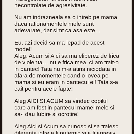
necontrolate de agresivitate.
Nu am indrazneala sa o intreb pe mama
daca rationamentele mele sunt
adevarate, dar simt ca asa este…
Eu, azi decid sa ma lepad de acest
model!
Aleg, Acum si Aici sa ma eliberez de frica
de violenta… nu e frica mea, ci am trait-o
in pantec! Tata nu m-a atins niciodata in
afara de momentele cand o lovea pe
mama si eu eram in pantecul ei! Tata s-a
cait pentru acele fapte!
Aleg AICI SI ACUM sa vindec copilul
care am fost in pantecul mamei mele si
sa-i dau Iubire si ocrotire!
Aleg Aici si Acum sa cunosc si sa traiesc
diferenta intre a fi puternic si a fi agresiv.