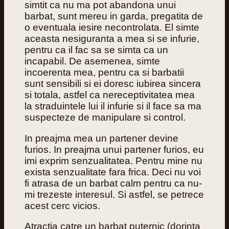
simtit ca nu ma pot abandona unui
barbat, sunt mereu in garda, pregatita de
o eventuala iesire necontrolata. El simte
aceasta nesiguranta a mea si se infurie,
pentru ca il fac sa se simta ca un
incapabil. De asemenea, simte
incoerenta mea, pentru ca si barbatii
sunt sensibili si ei doresc iubirea sincera
si totala, astfel ca nereceptivitatea mea
la straduintele lui il infurie si il face sa ma
suspecteze de manipulare si control.
In preajma mea un partener devine
furios. In preajma unui partener furios, eu
imi exprim senzualitatea. Pentru mine nu
exista senzualitate fara frica. Deci nu voi
fi atrasa de un barbat calm pentru ca nu-
mi trezeste interesul. Si astfel, se petrece
acest cerc vicios.
Atractia catre un barbat puternic (dorinta