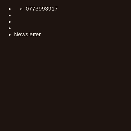
Skip
0773993917
to
content
Newsletter