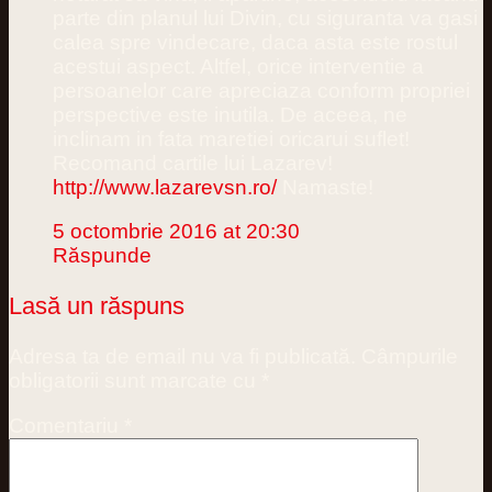
parte din planul lui Divin, cu siguranta va gasi
calea spre vindecare, daca asta este rostul
acestui aspect. Altfel, orice interventie a
persoanelor care apreciaza conform propriei
perspective este inutila. De aceea, ne
inclinam in fata maretiei oricarui suflet!
Recomand cartile lui Lazarev!
http://www.lazarevsn.ro/
Namaste!
5 octombrie 2016 at 20:30
Răspunde
Lasă un răspuns
Adresa ta de email nu va fi publicată.
Câmpurile
obligatorii sunt marcate cu
*
Comentariu
*