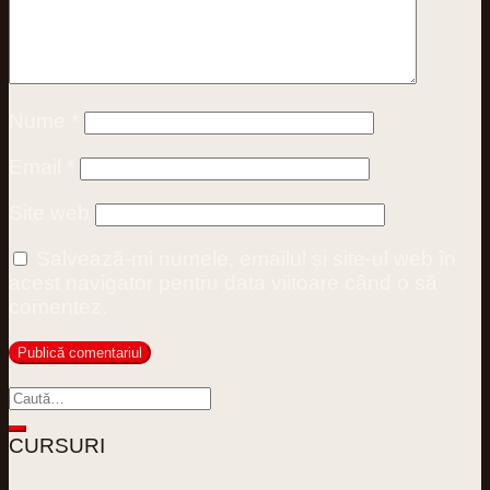
Nume
*
Email
*
Site web
Salvează-mi numele, emailul și site-ul web în
acest navigator pentru data viitoare când o să
comentez.
CURSURI