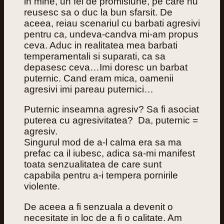
in mine, un fel de promisiune, pe care nu
reusesc sa o duc la bun sfarsit. De
aceea, reiau scenariul cu barbati agresivi
pentru ca, undeva-candva mi-am propus
ceva. Aduc in realitatea mea barbati
temperamentali si suparati, ca sa
depasesc ceva…Imi doresc un barbat
puternic. Cand eram mica, oamenii
agresivi imi pareau puternici…
Puternic inseamna agresiv? Sa fi asociat
puterea cu agresivitatea? Da, puternic =
agresiv.
Singurul mod de a-l calma era sa ma
prefac ca il iubesc, adica sa-mi manifest
toata senzualitatea de care sunt
capabila pentru a-i tempera pornirile
violente.
De aceea a fi senzuala a devenit o
necesitate in loc de a fi o calitate. Am