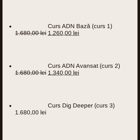
Curs ADN Bază (curs 1)
Prețul
Prețul
1.680,00
lei
1.260,00
lei
inițial
curent
a
este:
fost:
1.260,00 lei.
1.680,00 lei.
Curs ADN Avansat (curs 2)
Prețul
Prețul
1.680,00
lei
1.340,00
lei
inițial
curent
a
este:
fost:
1.340,00 lei.
1.680,00 lei.
Curs Dig Deeper (curs 3)
1.680,00
lei