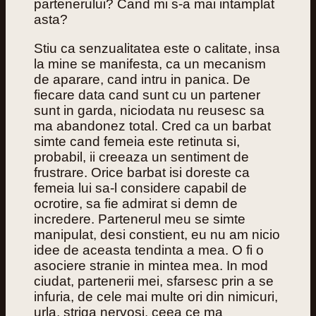
partenerului? Cand mi s-a mai intamplat
asta?
Stiu ca senzualitatea este o calitate, insa
la mine se manifesta, ca un mecanism
de aparare, cand intru in panica. De
fiecare data cand sunt cu un partener
sunt in garda, niciodata nu reusesc sa
ma abandonez total. Cred ca un barbat
simte cand femeia este retinuta si,
probabil, ii creeaza un sentiment de
frustrare. Orice barbat isi doreste ca
femeia lui sa-l considere capabil de
ocrotire, sa fie admirat si demn de
incredere. Partenerul meu se simte
manipulat, desi constient, eu nu am nicio
idee de aceasta tendinta a mea. O fi o
asociere stranie in mintea mea. In mod
ciudat, partenerii mei, sfarsesc prin a se
infuria, de cele mai multe ori din nimicuri,
urla, striga nervosi, ceea ce ma