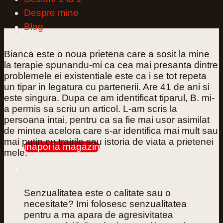
Despre mine
Blog
0,00
lei
0
Bianca este o noua prietena care a sosit la mine
Coș
la terapie spunandu-mi ca cea mai presanta dintre
problemele ei existentiale este ca i se tot repeta
un tipar in legatura cu partenerii. Are 41 de ani si
este singura. Dupa ce am identificat tiparul, B. mi-
a permis sa scriu un articol. L-am scris la
persoana intai, pentru ca sa fie mai usor asimilat
Nu ai niciun produs în coș.
de mintea acelora care s-ar identifica mai mult sau
mai putin cu trairile sau istoria de viata a prietenei
Înapoi la magazin
mele.
0
Senzualitatea este o calitate sau o
necesitate? Imi folosesc senzualitatea
pentru a ma apara de agresivitatea