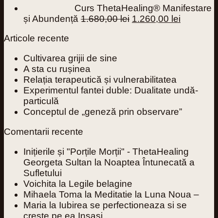
Curs ThetaHealing® Manifestare
Prețul
Prețul
și Abundență
1.680,00
lei
1.260,00
lei
inițial
curent
Articole recente
a
este:
fost:
1.260,00 
Cultivarea grijii de sine
1.680,00 lei.
A sta cu rușinea
Relația terapeutică și vulnerabilitatea
Experimentul fantei duble: Dualitate undă-
particulă
Conceptul de „geneză prin observare”
Comentarii recente
Inițierile și "Porțile Morții" - ThetaHealing
Georgeta Sultan
la
Noaptea Întunecată a
Sufletului
Voichita
la
Legile belagine
Mihaela Toma
la
Meditatie la Luna Noua –
Maria
la
Iubirea se perfectioneaza si se
creste pe ea Insasi