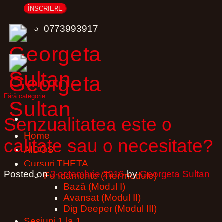
0773993917
Fără categorie
Senzualitatea este o
Home
calitate sau o necesitate?
AIDŌS
Cursuri THETA
Posted on
3 octombrie 2016
by
Georgeta Sultan
Fundamente (Trei module)
Bază (Modul I)
Avansat (Modul II)
Dig Deeper (Modul III)
Sesiuni 1 la 1