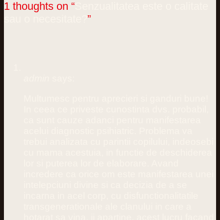
1 thoughts on “
Senzualitatea este o calitate
sau o necesitate?
”
admin
says:
Multumesc pentru aprecieri si ganduri bune!
In ceea ce priveste cunostinta dvs. probabil,
ca sunt cauze adanci pentru manifestarea
acelui diagnostic psihiatric. Problema va
trebui analizata cu parintii copilului, indeosebi
cu mama acestuia, in functie de deschiderea
lor si puterea lor de elaborare. Avand
incredere ca orice om este manifestarea unei
intelepciuni divine si ca decizia de a se
incarna in acel corp, cu disfunctionalitatile
transgenerationale ale clanului in care a
hotarat sa vina, ii apartine, acest lucru facand