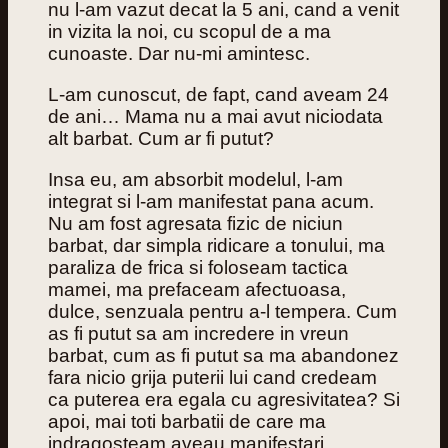
nu l-am vazut decat la 5 ani, cand a venit
in vizita la noi, cu scopul de a ma
cunoaste. Dar nu-mi amintesc.
L-am cunoscut, de fapt, cand aveam 24
de ani… Mama nu a mai avut niciodata
alt barbat. Cum ar fi putut?
Insa eu, am absorbit modelul, l-am
integrat si l-am manifestat pana acum.
Nu am fost agresata fizic de niciun
barbat, dar simpla ridicare a tonului, ma
paraliza de frica si foloseam tactica
mamei, ma prefaceam afectuoasa,
dulce, senzuala pentru a-l tempera. Cum
as fi putut sa am incredere in vreun
barbat, cum as fi putut sa ma abandonez
fara nicio grija puterii lui cand credeam
ca puterea era egala cu agresivitatea? Si
apoi, mai toti barbatii de care ma
indragosteam aveau manifestari