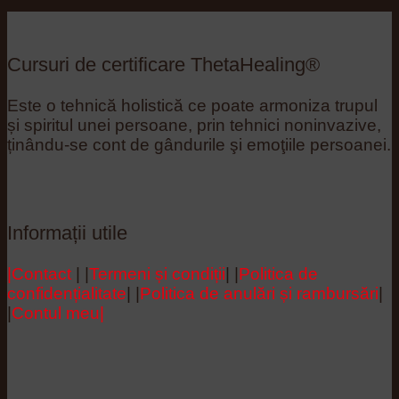
Cursuri de certificare ThetaHealing®
Este o tehnică holistică ce poate armoniza trupul
și spiritul unei persoane, prin tehnici noninvazive,
ținându-se cont de gândurile şi emoţiile persoanei.
Informații utile
|Contact
| |
Termeni și condiții
| |
Politica de
confidențialitate
| |
Politica de anulări și rambursări
|
|
Contul meu|