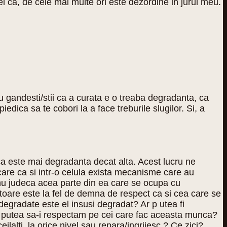
l ca, de cele mai multe ori este dezordine in jurul meu.
nu gandesti/stii ca a curata e o treaba degradanta, ca
edica sa te cobori la a face treburile slugilor. Si, a
a este mai degradanta decat alta. Acest lucru ne
care ca si intr-o celula exista mecanisme care au
a nu judeca acea parte din ea care se ocupa cu
itoare este la fel de demna de respect ca si cea care se
egradate este el insusi degradat? Ar p utea fi
 am putea sa-i respectam pe cei care fac aceasta munca?
alti, la orice nivel sau repara/ingrijesc ? Ce zici?