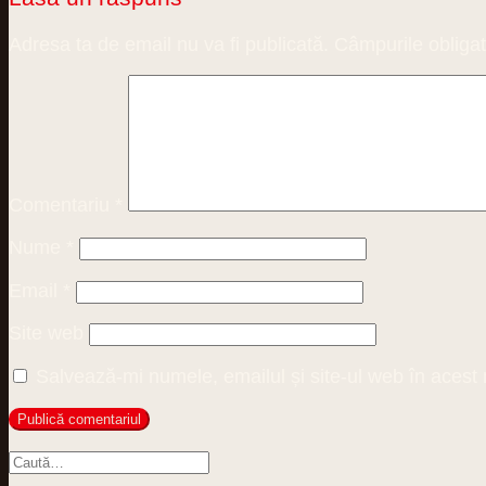
Adresa ta de email nu va fi publicată.
Câmpurile obligat
Comentariu
*
Nume
*
Email
*
Site web
Salvează-mi numele, emailul și site-ul web în acest