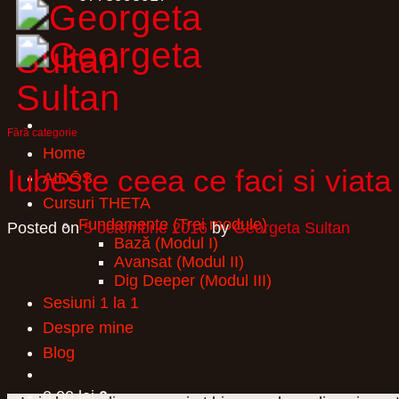
Fără categorie
Home
Iubeste ceea ce faci si viata 
AIDŌS
Cursuri THETA
Fundamente (Trei module)
Posted on
5 octombrie 2016
by
Georgeta Sultan
Bază (Modul I)
Avansat (Modul II)
Dig Deeper (Modul III)
Sesiuni 1 la 1
Despre mine
Blog
0,00
lei
0