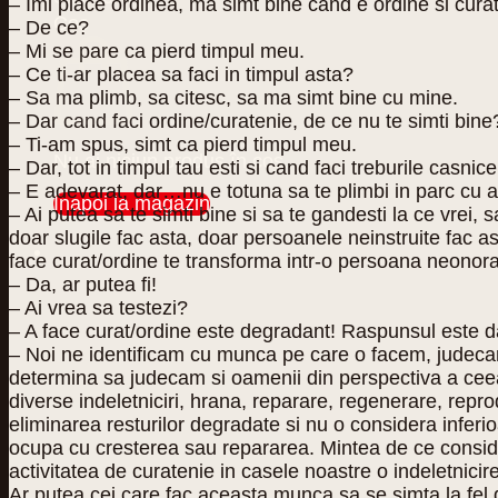
– Imi place ordinea, ma simt bine cand e ordine si curat
Coș
– De ce?
– Mi se pare ca pierd timpul meu.
– Ce ti-ar placea sa faci in timpul asta?
– Sa ma plimb, sa citesc, sa ma simt bine cu mine.
– Dar cand faci ordine/curatenie, de ce nu te simti bine
– Ti-am spus, simt ca pierd timpul meu.
Nu ai niciun produs în coș.
– Dar, tot in timpul tau esti si cand faci treburile casnice,
– E adevarat, dar…nu e totuna sa te plimbi in parc cu a
Înapoi la magazin
– Ai putea sa te simti bine si sa te gandesti la ce vrei,
doar slugile fac asta, doar persoanele neinstruite fac ast
0
face curat/ordine te transforma intr-o persoana neonora
– Da, ar putea fi!
– Ai vrea sa testezi?
– A face curat/ordine este degradant! Raspunsul este d
– Noi ne identificam cu munca pe care o facem, judeca
determina sa judecam si oamenii din perspectiva a ceea 
diverse indeletniciri, hrana, reparare, regenerare, repr
eliminarea resturilor degradate si nu o considera inferi
ocupa cu cresterea sau repararea. Mintea de ce conside
activitatea de curatenie in casele noastre o indeletnic
Ar putea cei care fac aceasta munca sa se simta la fel de