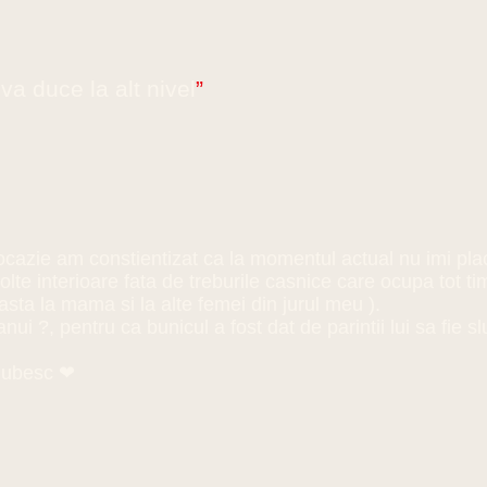
 va duce la alt nivel
”
a ocazie am constientizat ca la momentul actual nu imi pl
olte interioare fata de treburile casnice care ocupa tot 
 asta la mama si la alte femei din jurul meu ).
 ?, pentru ca bunicul a fost dat de parintii lui sa fie sl
 iubesc ❤