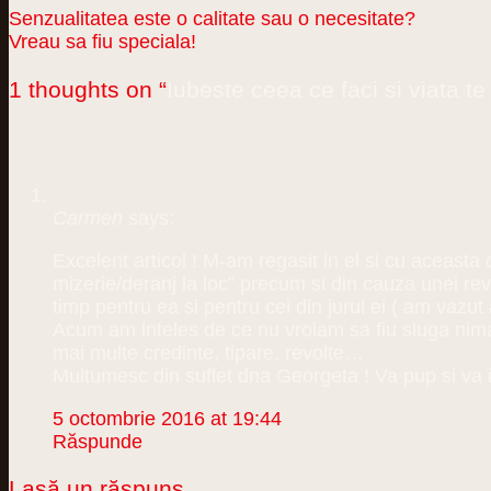
Senzualitatea este o calitate sau o necesitate?
Vreau sa fiu speciala!
1 thoughts on “
Iubeste ceea ce faci si viata te
Carmen
says:
Excelent articol ! M-am regasit in el si cu aceast
mizerie/deranj la loc” precum si din cauza unei rev
timp pentru ea si pentru cei din jurul ei ( am vazut
Acum am inteles de ce nu vroiam sa fiu sluga nimanui
mai multe credinte, tipare, revolte…
Multumesc din suflet dna Georgeta ! Va pup si va
5 octombrie 2016 at 19:44
Răspunde
Lasă un răspuns