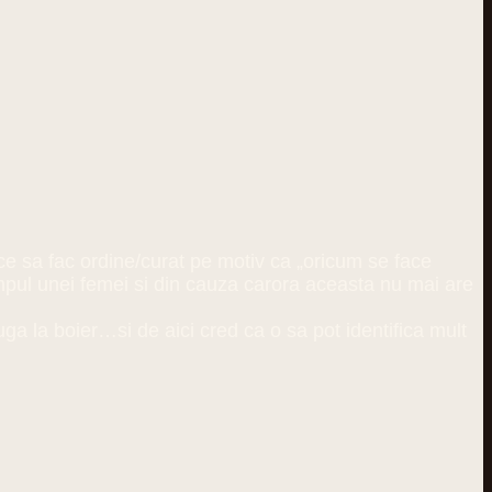
ace sa fac ordine/curat pe motiv ca „oricum se face
timpul unei femei si din cauza carora aceasta nu mai are
uga la boier…si de aici cred ca o sa pot identifica mult