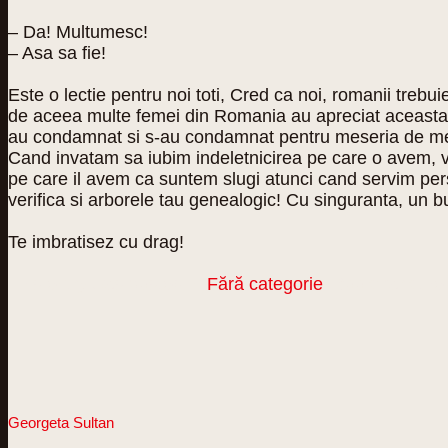
– Da! Multumesc!
– Asa sa fie!
Este o lectie pentru noi toti, Cred ca noi, romanii treb
de aceea multe femei din Romania au apreciat aceasta inde
au condamnat si s-au condamnat pentru meseria de men
Cand invatam sa iubim indeletnicirea pe care o avem, via
pe care il avem ca suntem slugi atunci cand servim perso
verifica si arborele tau genealogic! Cu singuranta, un b
Te imbratisez cu drag!
This entry was posted in
Fără categorie
. Bookmark th
Georgeta Sultan