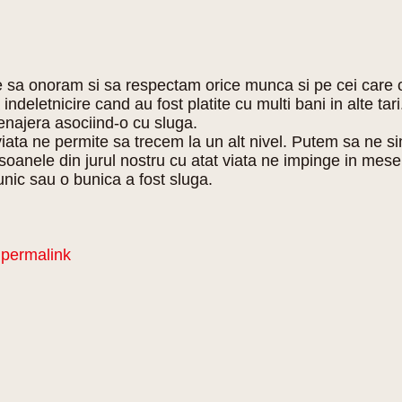
uie sa onoram si sa respectam orice munca si pe cei care 
letnicire cand au fost platite cu multi bani in alte tari.
ajera asociind-o cu sluga.
ta ne permite sa trecem la un alt nivel. Putem sa ne simt
anele din jurul nostru cu atat viata ne impinge in meseri
unic sau o bunica a fost sluga.
e
permalink
.