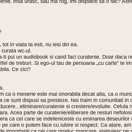
enie, insa urasc, sau ma rog, imi displace sa o fac? Astfe
?
 tot in viata ta esti, nu iesi din ea.
 curata wc-ul.
 sa-ti pui un audiobook si cand faci curatenie. Doar daca 
fel de treburi. Si ego-ul tau de persoana „cu carte” te impi
bila. Ce zici?
a.
m ca o meserie este mai onorabila decat alta, ca o munc
ce sunt dispusi sa presteze. Noi traim in comunitati in 
oducere , eliminare/curatenie si crestere/evolutie. Celul
oara. Acea parte de curatenie/eliberare de resturi nefolos
ra ca cel care se indeleniceste cu eminarea deseurilor d
ire pe care o putem face cu iubire si respect. Ca atare,
 importanti ca cei care produc mancare, instruiesc pe ceil