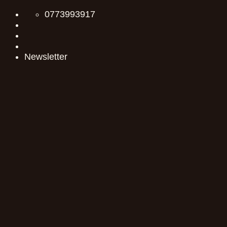
Skip
0773993917
to
content
Newsletter