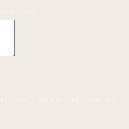
orii sunt marcate cu
*
 navigator pentru data viitoare când o să comentez.