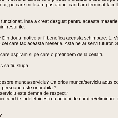
 umar, pe care mi le-am pus atunci cand am terminat facu
 functionat, insa a creat dezgust pentru aceasta meserie 
ni resturile.
 Din doua motive ar fi benefica aceasta schimbare: 1. Vei
e cei care fac aceasta meserie. Asta ne-ar servi tuturor. 
are aspiram si pe care o pretindem de la ceilalti.
c sa fiu sluga.
i despre munca/serviciu? Ca orice munca/serviciu adus com
or persoane este onorabila ?
/serviciu este demna de respect?
tunci cand te indeletnicesti cu actiuni de curatire/eliminare
?