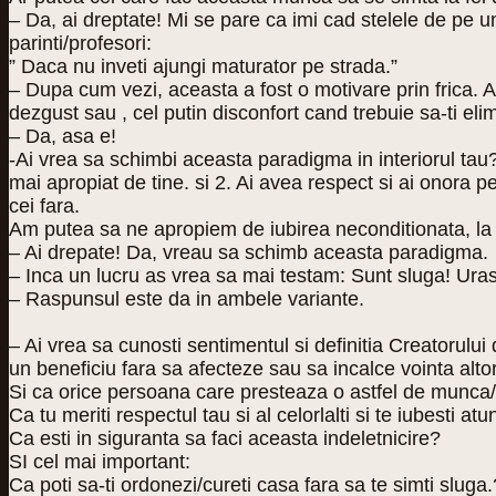
– Da, ai dreptate! Mi se pare ca imi cad stelele de pe
parinti/profesori:
” Daca nu inveti ajungi maturator pe strada.”
– Dupa cum vezi, aceasta a fost o motivare prin frica. A
dezgust sau , cel putin disconfort cand trebuie sa-ti elimi
– Da, asa e!
-Ai vrea sa schimbi aceasta paradigma in interiorul tau?
mai apropiat de tine. si 2. Ai avea respect si ai onora p
cei fara.
Am putea sa ne apropiem de iubirea neconditionata, la c
– Ai drepate! Da, vreau sa schimb aceasta paradigma.
– Inca un lucru as vrea sa mai testam: Sunt sluga! Uras
– Raspunsul este da in ambele variante.
– Ai vrea sa cunosti sentimentul si definitia Creatorulu
un beneficiu fara sa afecteze sau sa incalce vointa alt
Si ca orice persoana care presteaza o astfel de munca
Ca tu meriti respectul tau si al celorlalti si te iubesti a
Ca esti in siguranta sa faci aceasta indeletnicire?
SI cel mai important:
Ca poti sa-ti ordonezi/cureti casa fara sa te simti sluga.